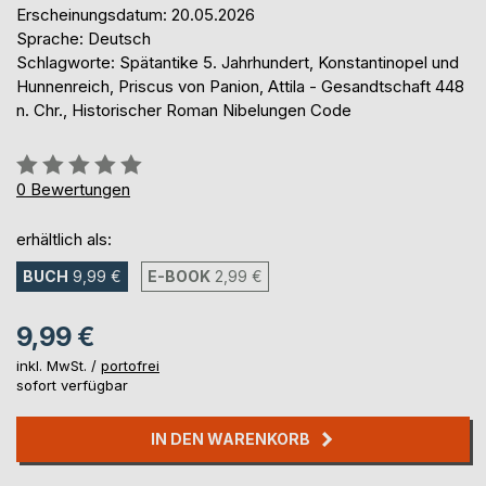
Erscheinungsdatum: 20.05.2026
Sprache: Deutsch
Schlagworte: Spätantike 5. Jahrhundert, Konstantinopel und
Hunnenreich, Priscus von Panion, Attila - Gesandtschaft 448
n. Chr., Historischer Roman Nibelungen Code
Bewertung::
0%
0
Bewertungen
erhältlich als:
BUCH
9,99 €
E-BOOK
2,99 €
9,99 €
inkl. MwSt. /
portofrei
sofort verfügbar
IN DEN WARENKORB