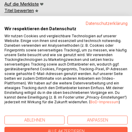
Auf die Merkliste
Titel bewerten
Datenschutzerklärung
Wir respektieren den Datenschutz
Wir nutzen Cookies und vergleichbare Technologien auf unserer
Website. Einige von ihnen sind essenziell und technisch notwendig.
Daneben verwenden wir Analysemethoden (z. B. Cookies oder
Fingerprints sowie serverseitiges Tracking), um zu messen, wie häufig
unsere Seite besucht und wie sie genutzt wird. Wir verwenden
BESCHREIBUNG
Trackingtechnologien zu Marketingzwecken und setzen hierzu
serverseitiges Tracking sowie auch Drittanbieter ein, wodurch ggf.
geräteübergreifend Cookies, Fingerprints, Tracking-Pixel, IP-Adressen
Panion 448 n. Chr. Ein verwundeter Tribunus erreicht das
sowie gehashte E-Mail-Adressen genutzt werden. Auf unserer Seite
Elternhaus des jungen Scriptors Priscus und übergibt ein
betten wir zudem Drittinhalte von anderen Anbietern ein (Video-
Plattformen). Wir haben auf die weitere Datenverarbeitung und ein
versiegeltes Pergament, bestimmt für den Kaiserhof in
etwaiges Tracking durch den Drittanbieter keinen Einfluss. Mit deiner
Konstantinopel. Kurz darauf stirbt der Tribunus, und sein
Einstellung willigst du in die oben beschriebenen Vorgänge ein. Du
Tod ruft Männer auf den Plan, die plötzlich nach der Rolle
kannst deine Einwilligung (z. B. im Footer unter „Privacy-Einstellungen“)
jederzeit mit Wirkung für die Zukunft widerrufen. (
BoD-Impressum
)
suchen. Gemeinsam mit Maximinus und Vigilius reist
Priscus nach Konstantinopel, um den Hof zu warnen. Die
Kaiserin Licinia Eudoxia schickt die drei als Gesandte zu
ABLEHNEN
ANPASSEN
Attila, doch jenseits des Hellesponts geraten sie in ein
Ringen um Macht, Loyalität und Wahrheit. Alte
ALLE AKZEPTIEREN