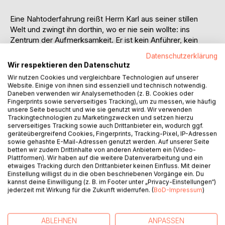
Eine Nahtoderfahrung reißt Herrn Karl aus seiner stillen
Welt und zwingt ihn dorthin, wo er nie sein wollte: ins
Zentrum der Aufmerksamkeit. Er ist kein Anführer, kein
Visionär. Und dennoch wird er zum Gründer einer
Datenschutzerklärung
Bewegung, die sich den Katastrophen des Lebens
Wir respektieren den Datenschutz
entgegenstellt.
Wir nutzen Cookies und vergleichbare Technologien auf unserer
Website. Einige von ihnen sind essenziell und technisch notwendig.
Was als vorsichtige Suche nach Sinn beginnt, wächst unter
Daneben verwenden wir Analysemethoden (z. B. Cookies oder
Fingerprints sowie serverseitiges Tracking), um zu messen, wie häufig
seiner Führung zu einer neuen Glaubensgemeinschaft
unsere Seite besucht und wie sie genutzt wird. Wir verwenden
heran. Er gibt ihr Richtung, Sprache und Struktur. Aus Herrn
Trackingtechnologien zu Marketingzwecken und setzen hierzu
Karl wird Dominic. Aus Zweifeln werden Überzeugungen.
serverseitiges Tracking sowie auch Drittanbieter ein, wodurch ggf.
geräteübergreifend Cookies, Fingerprints, Tracking-Pixel, IP-Adressen
Und aus Zuhörern werden Anhänger.
sowie gehashte E-Mail-Adressen genutzt werden. Auf unserer Seite
betten wir zudem Drittinhalte von anderen Anbietern ein (Video-
Doch Dominic sieht seine Überzeugungen als
Plattformen). Wir haben auf die weitere Datenverarbeitung und ein
Gewissheiten und predigt einen Weg, den er selbst bereits
etwaiges Tracking durch den Drittanbieter keinen Einfluss. Mit deiner
Einstellung willigst du in die oben beschriebenen Vorgänge ein. Du
verlassen hat. Mit immer drastischeren Maßnahmen
kannst deine Einwilligung (z. B. im Footer unter „Privacy-Einstellungen“)
versucht er, seine Mission zu erfüllen, bis er die Kontrolle
jederzeit mit Wirkung für die Zukunft widerrufen. (
BoD-Impressum
)
zu verlieren droht und sein Handeln für ihn und seine
Gemeinschaft zu einer Frage des Überlebens wird.
ABLEHNEN
ANPASSEN