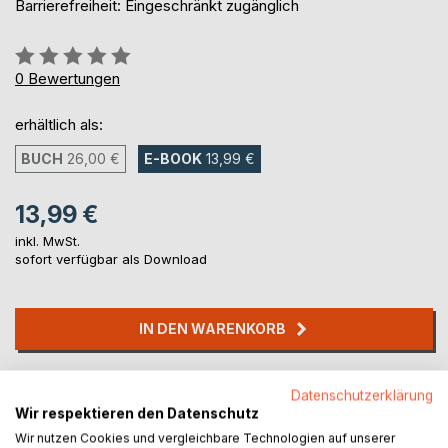
Barrierefreiheit: Eingeschränkt zugänglich
Bewertung::
0%
0
Bewertungen
erhältlich als:
BUCH
26,00 €
E-BOOK
13,99 €
13,99 €
inkl. MwSt.
sofort verfügbar als Download
IN DEN WARENKORB
Auf die Merkliste
Datenschutzerklärung
Titel bewerten
Wir respektieren den Datenschutz
Wir nutzen Cookies und vergleichbare Technologien auf unserer