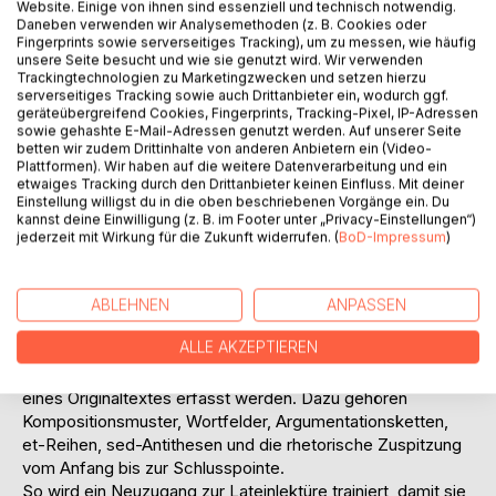
Website. Einige von ihnen sind essenziell und technisch notwendig.
Daneben verwenden wir Analysemethoden (z. B. Cookies oder
Fingerprints sowie serverseitiges Tracking), um zu messen, wie häufig
unsere Seite besucht und wie sie genutzt wird. Wir verwenden
Trackingtechnologien zu Marketingzwecken und setzen hierzu
serverseitiges Tracking sowie auch Drittanbieter ein, wodurch ggf.
geräteübergreifend Cookies, Fingerprints, Tracking-Pixel, IP-Adressen
BESCHREIBUNG
sowie gehashte E-Mail-Adressen genutzt werden. Auf unserer Seite
betten wir zudem Drittinhalte von anderen Anbietern ein (Video-
Plattformen). Wir haben auf die weitere Datenverarbeitung und ein
etwaiges Tracking durch den Drittanbieter keinen Einfluss. Mit deiner
Der Nachhilfe-Kompass für Latein - 1. überarbeitete
Einstellung willigst du in die oben beschriebenen Vorgänge ein. Du
Version
kannst deine Einwilligung (z. B. im Footer unter „Privacy-Einstellungen“)
Der Lernerfolg wird systematisch vorbereitet, Wortschatz-
jederzeit mit Wirkung für die Zukunft widerrufen. (
BoD-Impressum
)
Lernen und Grammatik vereinfacht, Arbeits- und
Prüfungstechniken werden trainiert. Stoff und erweiterte
Lern- und Verständnis-Techniken sind den einzelnen
ABLEHNEN
ANPASSEN
Klassenstufen zugeordnet.
ALLE AKZEPTIEREN
Um einen Textinhalt zu verstehen, muss neben der
Schulgrammatik auch die Textgrammatik und Innenstruktur
eines Originaltextes erfasst werden. Dazu gehören
Kompositionsmuster, Wortfelder, Argumentationsketten,
et-Reihen, sed-Antithesen und die rhetorische Zuspitzung
vom Anfang bis zur Schlusspointe.
So wird ein Neuzugang zur Lateinlektüre trainiert, damit sie