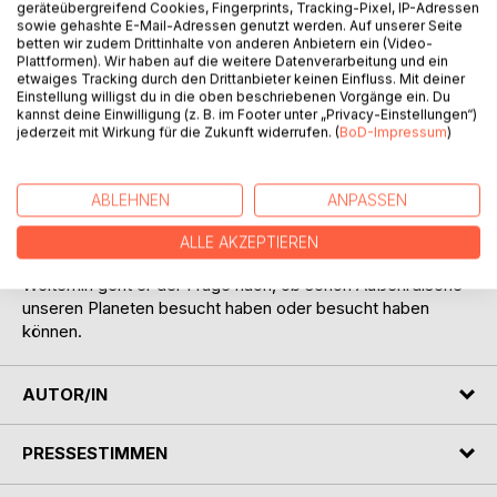
geräteübergreifend Cookies, Fingerprints, Tracking-Pixel, IP-Adressen
sowie gehashte E-Mail-Adressen genutzt werden. Auf unserer Seite
betten wir zudem Drittinhalte von anderen Anbietern ein (Video-
Plattformen). Wir haben auf die weitere Datenverarbeitung und ein
etwaiges Tracking durch den Drittanbieter keinen Einfluss. Mit deiner
Einstellung willigst du in die oben beschriebenen Vorgänge ein. Du
kannst deine Einwilligung (z. B. im Footer unter „Privacy-Einstellungen“)
BESCHREIBUNG
jederzeit mit Wirkung für die Zukunft widerrufen. (
BoD-Impressum
)
Der Autor möchte in diesem Buch der uralten Frage
ABLEHNEN
ANPASSEN
nachgehen, ob es außer dem Menschen in diesem
Universum weitere Lebewesen gibt und ob wir die
ALLE AKZEPTIEREN
Möglichkeit haben, mit Ihnen in Kontakt zu treten.
Weiterhin geht er der Frage nach, ob schon Außerirdische
unseren Planeten besucht haben oder besucht haben
können.
AUTOR/IN
PRESSESTIMMEN