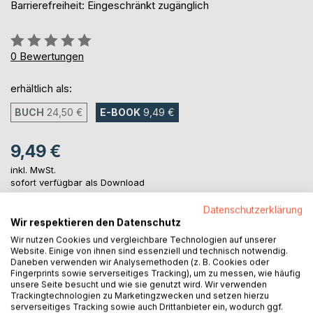
Barrierefreiheit: Eingeschränkt zugänglich
Bewertung::
0%
0
Bewertungen
erhältlich als:
BUCH
24,50 €
E-BOOK
9,49 €
9,49 €
inkl. MwSt.
sofort verfügbar als Download
Datenschutzerklärung
Wir respektieren den Datenschutz
IN DEN WARENKORB
Wir nutzen Cookies und vergleichbare Technologien auf unserer
Website. Einige von ihnen sind essenziell und technisch notwendig.
Daneben verwenden wir Analysemethoden (z. B. Cookies oder
Auf die Merkliste
Fingerprints sowie serverseitiges Tracking), um zu messen, wie häufig
unsere Seite besucht und wie sie genutzt wird. Wir verwenden
Titel bewerten
Trackingtechnologien zu Marketingzwecken und setzen hierzu
serverseitiges Tracking sowie auch Drittanbieter ein, wodurch ggf.