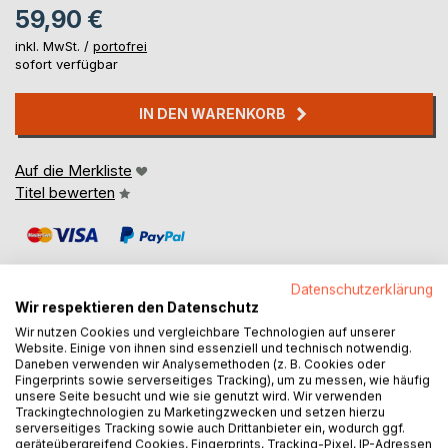
59,90 €
inkl. MwSt. /
portofrei
sofort verfügbar
IN DEN WARENKORB
Auf die Merkliste
Titel bewerten
Datenschutzerklärung
Wir respektieren den Datenschutz
Wir nutzen Cookies und vergleichbare Technologien auf unserer
BESCHREIBUNG
Website. Einige von ihnen sind essenziell und technisch notwendig.
Daneben verwenden wir Analysemethoden (z. B. Cookies oder
Fingerprints sowie serverseitiges Tracking), um zu messen, wie häufig
unsere Seite besucht und wie sie genutzt wird. Wir verwenden
Die erste Gesamtausgabe der drei Maya-Kalender -
Trackingtechnologien zu Marketingzwecken und setzen hierzu
Tzolkin + Haab + Long Count - für jeden einzelnen Tag
serverseitiges Tracking sowie auch Drittanbieter ein, wodurch ggf.
vom Beginn 3114 v.Chr. bis 2100 n.Chr.
geräteübergreifend Cookies, Fingerprints, Tracking-Pixel, IP-Adressen