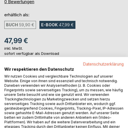
0%
0
Bewertungen
erhältlich als:
BUCH
59,90 €
E-BOOK
47,99 €
47,99 €
inkl. MwSt.
sofort verfügbar als Download
Datenschutzerklärung
Wir respektieren den Datenschutz
IN DEN WARENKORB
Wir nutzen Cookies und vergleichbare Technologien auf unserer
Website. Einige von ihnen sind essenziell und technisch notwendig.
Daneben verwenden wir Analysemethoden (z. B. Cookies oder
Auf die Merkliste
Fingerprints sowie serverseitiges Tracking), um zu messen, wie häufig
unsere Seite besucht und wie sie genutzt wird. Wir verwenden
Titel bewerten
Trackingtechnologien zu Marketingzwecken und setzen hierzu
serverseitiges Tracking sowie auch Drittanbieter ein, wodurch ggf.
geräteübergreifend Cookies, Fingerprints, Tracking-Pixel, IP-Adressen
sowie gehashte E-Mail-Adressen genutzt werden. Auf unserer Seite
betten wir zudem Drittinhalte von anderen Anbietern ein (Video-
Plattformen). Wir haben auf die weitere Datenverarbeitung und ein
etwaiges Tracking durch den Drittanbieter keinen Einfluss. Mit deiner