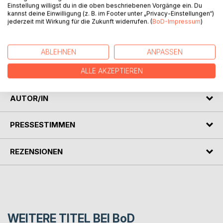
Einstellung willigst du in die oben beschriebenen Vorgänge ein. Du
kannst deine Einwilligung (z. B. im Footer unter „Privacy-Einstellungen“)
BESCHREIBUNG
jederzeit mit Wirkung für die Zukunft widerrufen. (
BoD-Impressum
)
Die erste Gesamtausgabe der drei Maya-Kalender -
ABLEHNEN
ANPASSEN
Tzolkin + Haab + Long Count - für jeden einzelnen Tag
vom Beginn 3114 v.Chr. bis 2100 n.Chr.
ALLE AKZEPTIEREN
AUTOR/IN
PRESSESTIMMEN
REZENSIONEN
WEITERE TITEL BEI
BoD