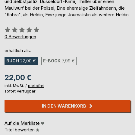
und Selbstjustiz, Düsseldorf-Krimi, Thriller über einen
Maulwurf bei der Polizei, Eine ehemalige Zielfahnderin, die
"Kobra", als Heldin, Eine junge Journalistin als weitere Heldin
Bewertung::
0%
0
Bewertungen
erhältlich als:
BUCH
22,00 €
E-BOOK
7,99 €
22,00 €
inkl. MwSt. /
portofrei
sofort verfügbar
IN DEN WARENKORB
Auf die Merkliste
Titel bewerten