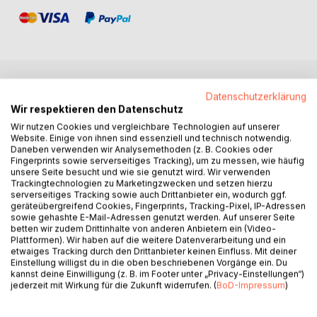
BESCHREIBUNG
Datenschutzerklärung
Wir respektieren den Datenschutz
Wir nutzen Cookies und vergleichbare Technologien auf unserer
Eine arabische Bande überschwemmt das Land mit
Website. Einige von ihnen sind essenziell und technisch notwendig.
Daneben verwenden wir Analysemethoden (z. B. Cookies oder
Rauschgift. Alle Maßnahmen der Polizei laufen ins Leere,
Fingerprints sowie serverseitiges Tracking), um zu messen, wie häufig
denn ein Maulwurf in ihren Reihen verrät alle Aktionen an
unsere Seite besucht und wie sie genutzt wird. Wir verwenden
die Kriminellen.
Trackingtechnologien zu Marketingzwecken und setzen hierzu
serverseitiges Tracking sowie auch Drittanbieter ein, wodurch ggf.
geräteübergreifend Cookies, Fingerprints, Tracking-Pixel, IP-Adressen
Als die Bande den Staatssekretär mit seinem Auto in die
sowie gehashte E-Mail-Adressen genutzt werden. Auf unserer Seite
Luft sprengt, sieht seine Witwe nur noch einen Ausweg.
betten wir zudem Drittinhalte von anderen Anbietern ein (Video-
Über ein Zeitungsinterview erbittet sie die Hilfe der Kobra,
Plattformen). Wir haben auf die weitere Datenverarbeitung und ein
etwaiges Tracking durch den Drittanbieter keinen Einfluss. Mit deiner
der erfolgreichsten Zielfahnderin, die das
Einstellung willigst du in die oben beschriebenen Vorgänge ein. Du
Bundeskriminalamt je hatte. Aber das BKA trennte sich von
kannst deine Einwilligung (z. B. im Footer unter „Privacy-Einstellungen“)
ihr, als sie die von ihr aufgespürten Verbrecher nicht mehr
jederzeit mit Wirkung für die Zukunft widerrufen. (
BoD-Impressum
)
verhaften, sondern sterben ließ. Das BKA leugnet ihre
Existenz und hat ihre Personalakten vernichtet. Alle, die die