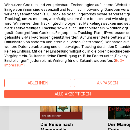
Wir nutzen Cookies und vergleichbare Technologien auf unserer Website
von Menschenhand entstandenes "Abbild" hin. Ab
Einige von ihnen sind essenziell und technisch notwendig. Daneben ver
Kleinstädtchen Manoppello - was bedeutet dieser O
wir Analysemethoden (z. B. Cookies oder Fingerprints sowie serverseitig
vor Ort selbst auf Spurensuche begeben...
Tracking), um zu messen, wie häufig unsere Seite besucht und wie sie ge
wird. Wir verwenden Trackingtechnologien zu Marketingzwecken und se
hierzu serverseitiges Tracking sowie auch Drittanbieter ein, wodurch ggf.
geräteübergreifend Cookies, Fingerprints, Tracking-Pixel, IP-Adressen s
gehashte E-Mail-Adressen genutzt werden. Auf unserer Seite betten wir
Drittinhalte von anderen Anbietern ein (Video-Plattformen). Wir haben auf
WEITERE TITEL BEI
Bo
weitere Datenverarbeitung und ein etwaiges Tracking durch den Drittanbi
keinen Einfluss. Mit deiner Einstellung willigst du in die oben beschriebe
Vorgänge ein. Du kannst deine Einwilligung (z. B. im Footer unter „Privacy-
Einstellungen“) jederzeit mit Wirkung für die Zukunft widerrufen. (
BoD-
Impressum
)
ABLEHNEN
ANPASSEN
ALLE AKZEPTIEREN
Die Reise nach
Der Manop
Manoppello
Code