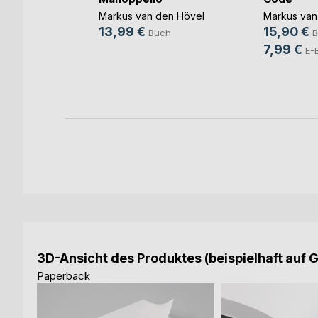
ger
Markus van den Hövel
Markus van
13,99 €
15,90 €
g
Buch
B
7,99 €
h
E-
ok
3D-Ansicht des Produktes (beispielhaft auf 
Paperback