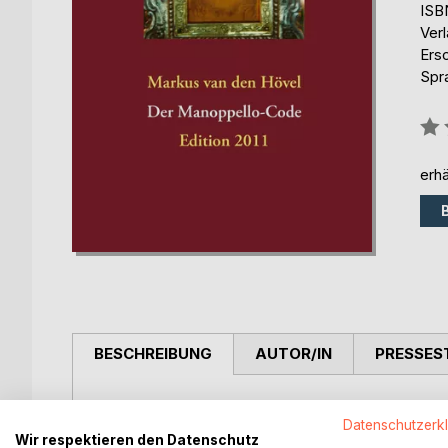
ISB
Ver
Ers
Spr
Bew
0%
erhä
BESCHREIBUNG
AUTOR/IN
PRESSES
Das geheimnisvolle Muschelseidentuch von Manopp
Datenschutzerk
der Weltöffentlichkeit gerückt. Handelt es sich um
Wir respektieren den Datenschutz
das wahre Antlitz Christi? Zahlreiche zerstörungs