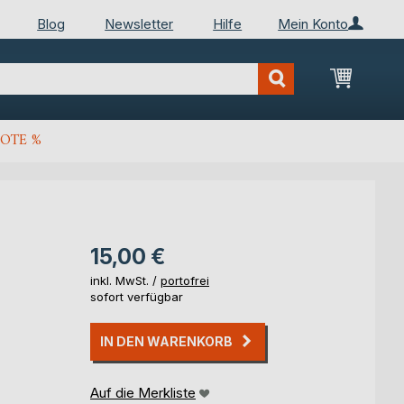
Blog
Newsletter
Hilfe
Mein Konto
Mein Wa
OTE %
15,00 €
inkl. MwSt. /
portofrei
sofort verfügbar
IN DEN WARENKORB
Auf die Merkliste