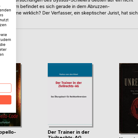
.
er warum befindet es sich gerade in dem Abruzzen-
wenden
rtsname wirklich? Der Verfasser, ein skeptischer Jurist, hat sich
es
nutzt
tzen
owie
 zudem
 die
D
eter
nen
pello-
Der Trainer in der
Zivilrechts-AG