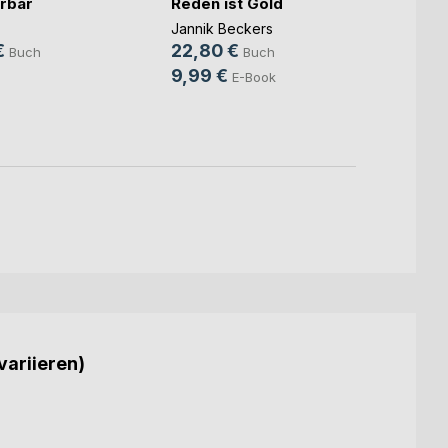
rbar
Reden ist Gold
Evelyn
14,9
Jannik Beckers
€
22,80 €
9,99
Buch
Buch
9,99 €
E-Book
variieren)