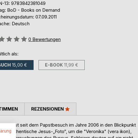
N-13: 9783842381049
lag: BoD - Books on Demand
cheinungsdatum: 07.09.2011
ache: Deutsch
ertung::
0
Bewertungen
ltlich als:
BUCH
15,00 €
E-BOOK
11,99 €
TIMMEN
REZENSIONEN
ello ist seit dem Papstbesuch im Jahre 2006 in den Blickpunkt
lärung
 das authentische Jesus-„Foto“, um die "Veronika" (vera ikon),
freie Untersuchungen des Byssus-Schleiers deuten auf ein nicht