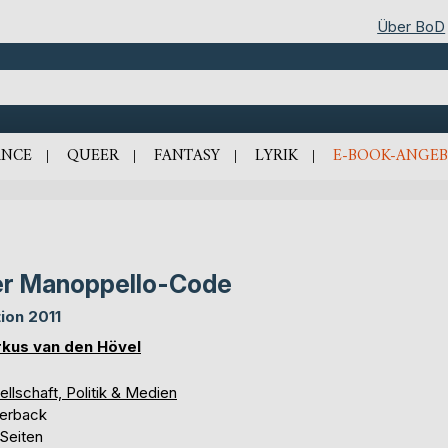
Über BoD
NCE
QUEER
FANTASY
LYRIK
E-BOOK-ANGEB
r Manoppello-Code
tion 2011
kus van den Hövel
llschaft, Politik & Medien
erback
 Seiten