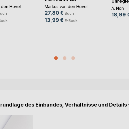
Unregie
 den Hövel
Markus van den Hövel
A. Non
27,80 €
uch
Buch
18,99 
13,99 €
Book
E-Book
Grundlage des Einbandes, Verhältnisse und Details 