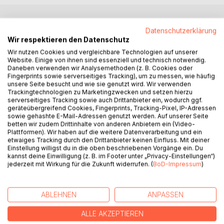
BESCHREIBUNG
Datenschutzerklärung
Wir respektieren den Datenschutz
Wir nutzen Cookies und vergleichbare Technologien auf unserer
Es gibt einen Grund für all das, murmelt der alte
Website. Einige von ihnen sind essenziell und technisch notwendig.
Daneben verwenden wir Analysemethoden (z. B. Cookies oder
Glasmacher ihm durch den Fensterspalt zu.
Fingerprints sowie serverseitiges Tracking), um zu messen, wie häufig
Einen Grund dafür, dass Noel Zaikow in der Hütte auf dem
unsere Seite besucht und wie sie genutzt wird. Wir verwenden
Meer gefangen ist, von Eis umschlossen.
Trackingtechnologien zu Marketingzwecken und setzen hierzu
Und während seine Albträume nach und nach in die Realität
serverseitiges Tracking sowie auch Drittanbieter ein, wodurch ggf.
geräteübergreifend Cookies, Fingerprints, Tracking-Pixel, IP-Adressen
vordringen und sich sein Leben zwischen den Eisblöcken
sowie gehashte E-Mail-Adressen genutzt werden. Auf unserer Seite
auflöst, beschließt Noel, diesen Grund zu finden.
betten wir zudem Drittinhalte von anderen Anbietern ein (Video-
Doch dafür muss er bis an die Grenzen seines Verstands
Plattformen). Wir haben auf die weitere Datenverarbeitung und ein
etwaiges Tracking durch den Drittanbieter keinen Einfluss. Mit deiner
gehen.
Einstellung willigst du in die oben beschriebenen Vorgänge ein. Du
kannst deine Einwilligung (z. B. im Footer unter „Privacy-Einstellungen“)
Ein Roman über Einsamkeit und Freundschaft, Abhängigkeit
jederzeit mit Wirkung für die Zukunft widerrufen. (
BoD-Impressum
)
und Macht, der den Leser dazu einlädt sich auf eine Reise
zu sich selbst zu begeben. Diese Geschichte ist ein Appell
an die Kraft, die in uns steckt und eine Erinnerung daran, die
ABLEHNEN
ANPASSEN
Muster in unseren Leben zu deuten und zu verstehen.
ALLE AKZEPTIEREN