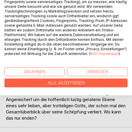
Titel bewerten
Fingerprints sowie serverseitiges Tracking), um zu messen, wie häufig
unsere Seite besucht und wie sie genutzt wird. Wir verwenden
Trackingtechnologien zu Marketingzwecken und setzen hierzu
serverseitiges Tracking sowie auch Drittanbieter ein, wodurch ggf.
geräteübergreifend Cookies, Fingerprints, Tracking-Pixel, IP-Adressen
sowie gehashte E-Mail-Adressen genutzt werden. Auf unserer Seite
betten wir zudem Drittinhalte von anderen Anbietern ein (Video-
Plattformen). Wir haben auf die weitere Datenverarbeitung und ein
etwaiges Tracking durch den Drittanbieter keinen Einfluss. Mit deiner
Einstellung willigst du in die oben beschriebenen Vorgänge ein. Du
BESCHREIBUNG
kannst deine Einwilligung (z. B. im Footer unter „Privacy-Einstellungen“)
jederzeit mit Wirkung für die Zukunft widerrufen. (
BoD-Impressum
)
„Der Mann mit den kalten Knien“ ist das Debütwerk von
Thomas Bahr und ein Musikroman. Verfolgen Sie ein
ABLEHNEN
ANPASSEN
spannendes Leben in der Nach-68er-Generation mit dem
Soundtrack seines Lebens. „Der Mann mit den kalten
ALLE AKZEPTIEREN
Knien“ ist zu 100% autobiographisch und ein
Schelmenroman in der Tradition von Henry Fielding.
Angereichert um die hoffentlich lustig geratene Ebene
eines sehr lieben, aber trotteligen Gotts, der schon mal den
Gesamtüberblick über seine Schöpfung verliert. Wo kann
das nur enden?