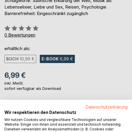
Schlagworte: Satirische Erklärung der Welt, Musik als
Lebenselixier, Liebe und Sex, Reisen, Psychologie
Barrierefreiheit: Eingeschränkt zugänglich
Bewertung::
0%
0
Bewertungen
erhältlich als:
BUCH
10,99 €
E-BOOK
6,99 €
6,99 €
inkl. MwSt.
sofort verfügbar als Download
Datenschutzerklärung
IN DEN WARENKORB
Wir respektieren den Datenschutz
Wir nutzen Cookies und vergleichbare Technologien auf unserer
Website. Einige von ihnen sind essenziell und technisch notwendig.
Auf die Merkliste
Daneben verwenden wir Analysemethoden (z. B. Cookies oder