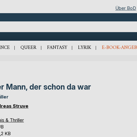
Über BoD
NCE
QUEER
FANTASY
LYRIK
E-BOOK-ANGEB
r Mann, der schon da war
ller
reas Struve
is & Thriller
UB
,2 KB