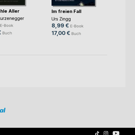
le Aller
Im freien Fall
Ben u
gehei
Sturzenegger
Urs Zingg
der(...
8,99 €
Alessi
E-Book
E-Book
10,9
€
17,00 €
Buch
Buch
23,0