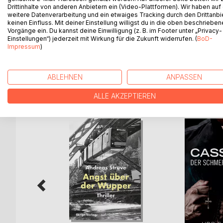
Für Kriminalhauptkommissar Gress wird diese Erfa
Drittinhalte von anderen Anbietern ein (Video-Plattformen). Wir haben auf
weitere Datenverarbeitung und ein etwaiges Tracking durch den Drittanbi
trifft ihn persönlich und bringt ihn an seine Grenze
keinen Einfluss. Mit deiner Einstellung willigst du in die oben beschriebe
jemand in seinem Umfeld ermittelt - und dieser J
Vorgänge ein. Du kannst deine Einwilligung (z. B. im Footer unter „Privacy-
Die Grenze zwischen Realität und Wahnsinn vers
Einstellungen“) jederzeit mit Wirkung für die Zukunft widerrufen. (
BoD-
verfolgt Gress eine Spur, die zu einem Verbrechen
Impressum
)
ABLEHNEN
ANPASSEN
WEITERE TITEL BEI
Bo
ALLE AKZEPTIEREN