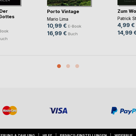
 Der
Zum Woh
Porto Vintage
Gottes
Patrick 
Mario Lima
4,99 €
10,99 €
E-Book
Book
14,99 
16,99 €
Buch
Buch
FERUNG & ZAHLUNG
HILFE
PRIVACY-EINSTELLUNGEN
WIDERRUF