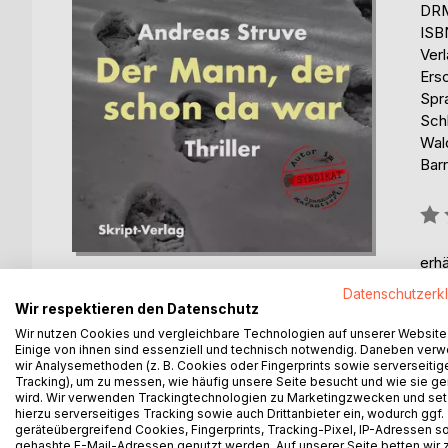
DRM
ISB
Verl
Ers
Spr
Sch
Wal
Barr
Bew
0%
erhä
Datenschutzerk
Wir respektieren den Datenschutz
Wir nutzen Cookies und vergleichbare Technologien auf unserer Website
Einige von ihnen sind essenziell und technisch notwendig. Daneben ver
wir Analysemethoden (z. B. Cookies oder Fingerprints sowie serverseitig
Tracking), um zu messen, wie häufig unsere Seite besucht und wie sie ge
BESCHREIBUNG
AUTOR/IN
PRESSES
wird. Wir verwenden Trackingtechnologien zu Marketingzwecken und se
hierzu serverseitiges Tracking sowie auch Drittanbieter ein, wodurch ggf.
geräteübergreifend Cookies, Fingerprints, Tracking-Pixel, IP-Adressen s
Kennen Sie das? Sie kommen irgendwohin und hab
gehashte E-Mail-Adressen genutzt werden. Auf unserer Seite betten wir