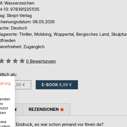
: Wasserzeichen
N-13: 9783912251135
ag: Skript-Verlag
cheinungsdatum: 08.05.2026
ache: Deutsch
lagworte: Thriller, Mobbing, Wuppertal, Bergisches Land, Skulptu
dfrieden
ierefreiheit: Zugänglich
ertung::
0
Bewertungen
ltlich als:
lärung
BUCH
16,00 €
E-BOOK
8,99 €
.
wenden
es
nutzt
TIMMEN
REZENSIONEN
tzen
owie
en den Eindruck, es war schon jemand vor Ihnen da?
 zudem