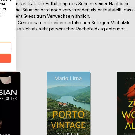
hrung zur Realität: Die Entführung des Sohnes seiner Nachbarin
 die
eter
n. Doch die Situation wird noch verwirrender, als er feststellt, dass
nen
emand sieht Gress zum Verwechseln ähnlich.
chwimmt. Gemeinsam mit seinem erfahrenen Kollegen Michalzik
 führt, das sich als sehr persönlicher Rachefeldzug entpuppt.
D