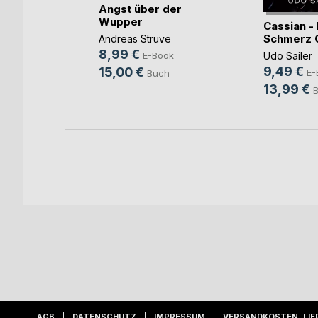
Angst über der
Wupper
t
Cassian -
Schmerz 
Andreas Struve
8,99 €
Udo Sailer
E-Book
9,49 €
15,00 €
h
E-
Buch
13,99 €
AGB
DATENSCHUTZ
IMPRESSUM
VERSANDKOSTEN, LIE