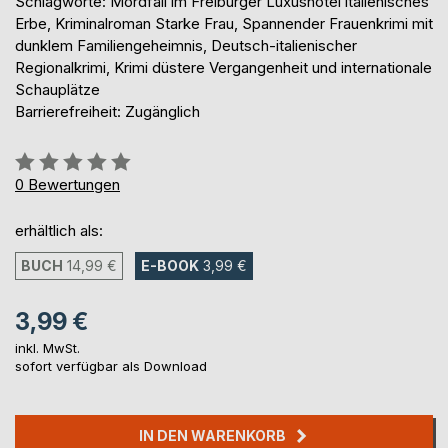
Schlagworte: Mordfall im Freiburger Luxushotel italienisches
Erbe, Kriminalroman Starke Frau, Spannender Frauenkrimi mit
dunklem Familiengeheimnis, Deutsch-italienischer
Regionalkrimi, Krimi düstere Vergangenheit und internationale
Schauplätze
Barrierefreiheit: Zugänglich
Bewertung::
0%
0
Bewertungen
erhältlich als:
BUCH
14,99 €
E-BOOK
3,99 €
3,99 €
inkl. MwSt.
sofort verfügbar als Download
IN DEN WARENKORB