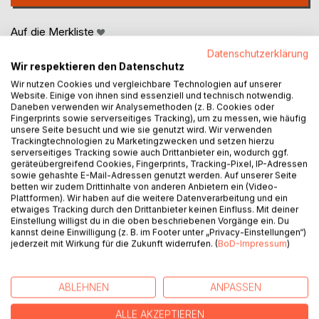
Auf die Merkliste
Titel bewerten
Datenschutzerklärung
Wir respektieren den Datenschutz
Wir nutzen Cookies und vergleichbare Technologien auf unserer
Website. Einige von ihnen sind essenziell und technisch notwendig.
Daneben verwenden wir Analysemethoden (z. B. Cookies oder
Fingerprints sowie serverseitiges Tracking), um zu messen, wie häufig
unsere Seite besucht und wie sie genutzt wird. Wir verwenden
Trackingtechnologien zu Marketingzwecken und setzen hierzu
serverseitiges Tracking sowie auch Drittanbieter ein, wodurch ggf.
BESCHREIBUNG
geräteübergreifend Cookies, Fingerprints, Tracking-Pixel, IP-Adressen
sowie gehashte E-Mail-Adressen genutzt werden. Auf unserer Seite
betten wir zudem Drittinhalte von anderen Anbietern ein (Video-
Ein sizilianisches Familiengeheimnis, ein rätselhafter Mord
Plattformen). Wir haben auf die weitere Datenverarbeitung und ein
etwaiges Tracking durch den Drittanbieter keinen Einfluss. Mit deiner
und eine Frau, die für die Wahrheit kämpft.
Einstellung willigst du in die oben beschriebenen Vorgänge ein. Du
kannst deine Einwilligung (z. B. im Footer unter „Privacy-Einstellungen“)
Nella Lombardi ist 55 Jahre, Gastronomin in Freiburg - und
jederzeit mit Wirkung für die Zukunft widerrufen. (
BoD-Impressum
)
auf der Suche nach ihrer Vergangenheit. Als sie endlich den
Mut aufbringt, ihrem berühmten Vater, dem italienischen
Schauspieler Salvo Landone, gegenüberzutreten, gibt es
ABLEHNEN
ANPASSEN
eine tragische Wendung. Einige Zeit später liegt er im
ALLE AKZEPTIEREN
Sterben - und Nella erreicht ihn gerade noch rechtzeitig.