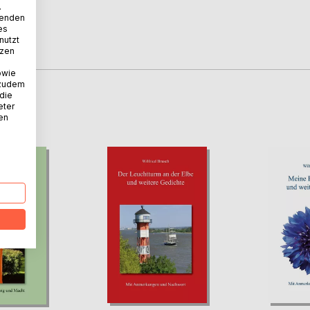
.
wenden
es
nutzt
tzen
owie
 zudem
 die
D
eter
nen