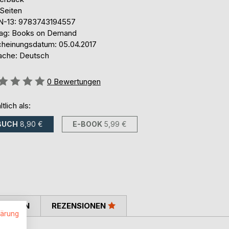
 Seiten
N-13: 9783743194557
lag: Books on Demand
cheinungsdatum: 05.04.2017
ache: Deutsch
ertung::
0
Bewertungen
ltlich als:
BUCH
8,90 €
E-BOOK
5,99 €
TIMMEN
REZENSIONEN
lärung