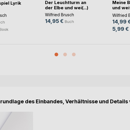
Der Leuchtturm an
Meine B
piel Lyrik
der Elbe und wei(...)
und wei
Gedicht
Wilfried Brusch
usch
Wilfried 
14,95 €
14,99 
Buch
uch
5,99 €
Book
Grundlage des Einbandes, Verhältnisse und Details 