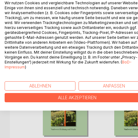
Der Leuchtturm an der Elbe
Wir nutzen Cookies und vergleichbare Technologien auf unserer Website
Einige von ihnen sind essenziell und technisch notwendig. Daneben ver
und weitere Gedichte
wir Analysemethoden (z. B. Cookies oder Fingerprints sowie serverseitig
Tracking), um zu messen, wie häufig unsere Seite besucht und wie sie ge
Mit Anmerkungen und Nachwort
wird. Wir verwenden Trackingtechnologien zu Marketingzwecken und se
hierzu serverseitiges Tracking sowie auch Drittanbieter ein, wodurch ggf.
geräteübergreifend Cookies, Fingerprints, Tracking-Pixel, IP-Adressen s
gehashte E-Mail-Adressen genutzt werden. Auf unserer Seite betten wir
Drittinhalte von anderen Anbietern ein (Video-Plattformen). Wir haben auf
WEITERE TITEL BEI
Bo
weitere Datenverarbeitung und ein etwaiges Tracking durch den Drittanbi
keinen Einfluss. Mit deiner Einstellung willigst du in die oben beschriebe
Vorgänge ein. Du kannst deine Einwilligung (z. B. im Footer unter „Privacy-
Einstellungen“) jederzeit mit Wirkung für die Zukunft widerrufen. (
BoD-
Impressum
)
ABLEHNEN
ANPASSEN
ALLE AKZEPTIEREN
Straße