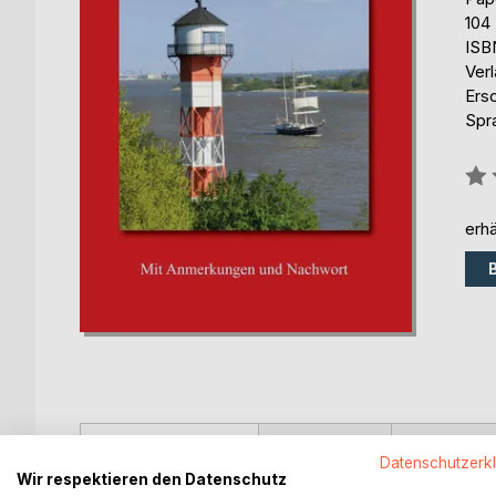
104
ISB
Ver
Ers
Spr
Bew
0%
erhä
BESCHREIBUNG
AUTOR/IN
PRESSES
Datenschutzerk
Wir respektieren den Datenschutz