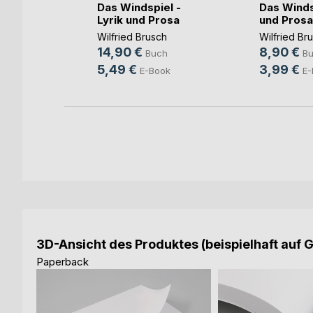
Das Windspiel -
Das Winds
Lyrik und Prosa
und Prosa
ch
Wilfried Brusch
Wilfried Br
14,90 €
8,90 €
Buch
B
5,49 €
3,99 €
E-Book
E-
3D-Ansicht des Produktes (beispielhaft auf 
Paperback