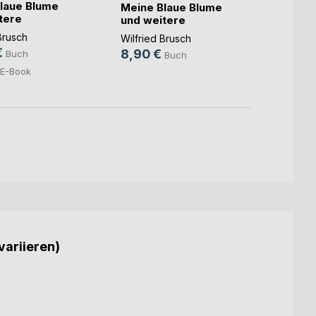
laue Blume
Meine Blaue Blume
Shake
tere
und weitere
und di
e
Gedichte
Wilfri
Brusch
Wilfried Brusch
8,90
€
8,90 €
Buch
Buch
E-Book
variieren)