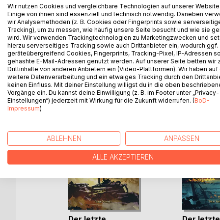
Kaum ist er auf der Suche nach Gwylain einen gute
Wir nutzen Cookies und vergleichbare Technologien auf unserer Website
Einige von ihnen sind essenziell und technisch notwendig. Daneben ver
in der Klemme. Aufgespürt von Neal Morton, dem e
wir Analysemethoden (z. B. Cookies oder Fingerprints sowie serverseitig
und seine Mitstreiter nun, den Kopf aus der Schli
Tracking), um zu messen, wie häufig unsere Seite besucht und wie sie ge
Zaubererzirkel des Landes an den Fersen klebt. Do
wird. Wir verwenden Trackingtechnologien zu Marketingzwecken und se
hierzu serverseitiges Tracking sowie auch Drittanbieter ein, wodurch ggf.
geräteübergreifend Cookies, Fingerprints, Tracking-Pixel, IP-Adressen s
gehashte E-Mail-Adressen genutzt werden. Auf unserer Seite betten wir
Drittinhalte von anderen Anbietern ein (Video-Plattformen). Wir haben auf
weitere Datenverarbeitung und ein etwaiges Tracking durch den Drittanbi
WEITERE TITEL BEI
Bo
keinen Einfluss. Mit deiner Einstellung willigst du in die oben beschriebe
Vorgänge ein. Du kannst deine Einwilligung (z. B. im Footer unter „Privacy-
Einstellungen“) jederzeit mit Wirkung für die Zukunft widerrufen. (
BoD-
Impressum
)
ABLEHNEN
ANPASSEN
ALLE AKZEPTIEREN
Der letzte
Der letzte