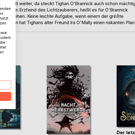
n Schritt weiter, da steckt Tighan O'Brannick auch schon mächti
.
wenden
rklärten Erzfeind des Lichtzauberers, heißt es für O'Brannick
es
nge zu ziehen. Keine leichte Aufgabe, wenn einem der größte
nutzt
ch dann hat Tighans alter Freund Ira O'Mally einen riskanten Plan
tzen
owie
 zudem
 die
eter
D
nen
Der let