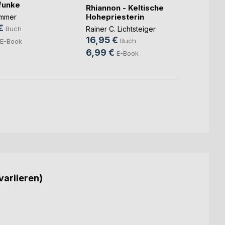
funke
Rhiannon - Keltische
Der l
Hohepriesterin
Bannb
ammer
€
Rainer C. Lichtsteiger
Buch
Greg W
16,95 €
14,9
Buch
E-Book
6,99 €
E-Book
variieren)