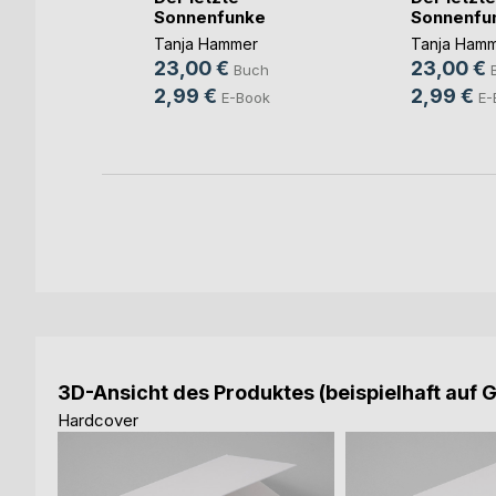
Sonnenfunke
Sonnenfu
Tanja Hammer
Tanja Ham
sár
23,00 €
23,00 €
Buch
2,99 €
2,99 €
E-Book
E-
3D-Ansicht des Produktes (beispielhaft auf 
Hardcover