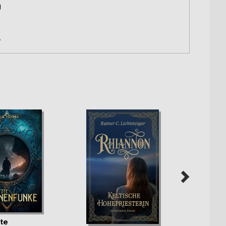
g
.
zte