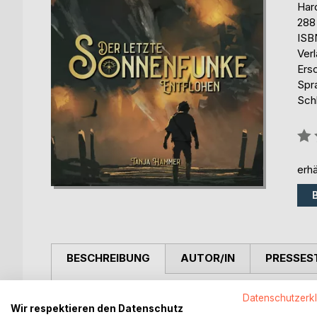
Har
288
ISB
Ver
Ers
Spr
Sch
Bew
0%
erhä
BESCHREIBUNG
AUTOR/IN
PRESSES
Band 2 der Hardcover-Edition.
Datenschutzerk
Wir respektieren den Datenschutz