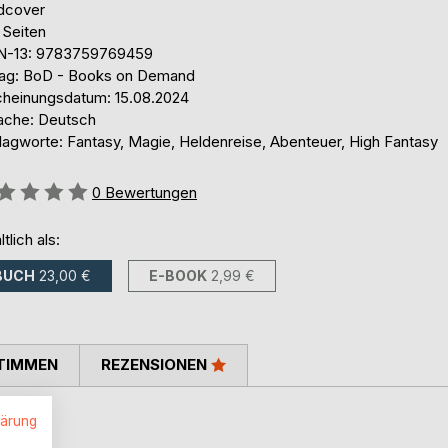
dcover
 Seiten
N-13: 9783759769459
lag: BoD - Books on Demand
cheinungsdatum: 15.08.2024
ache: Deutsch
lagworte: Fantasy, Magie, Heldenreise, Abenteuer, High Fantasy
ertung::
0
Bewertungen
ltlich als:
BUCH
23,00 €
E-BOOK
2,99 €
TIMMEN
REZENSIONEN
lärung