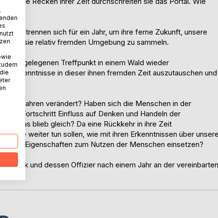
hrockene Recken ihrer Zeit durchschreiten sie das Portal. Wie
.
eisen.
wenden
es
it und trennen sich für ein Jahr, um ihre ferne Zukunft, unsere
nutzt
tzen
ser für sie relativ fremden Umgebung zu sammeln.
owie
einem abgelegenen Treffpunkt in einem Wald wieder
 zudem
und Erkenntnisse in dieser ihnen fremden Zeit auszutauschen und
 die
eter
nen
en von Jahren verändert? Haben sich die Menschen in der
ische Fortschritt Einfluss auf Denken und Handeln der
r, was blieb gleich? Da eine Rückkehr in ihre Zeit
was sie weiter tun sollen, wie mit ihren Erkenntnissen über unser
sonderen Eigenschaften zum Nutzen der Menschen einsetzen?
at Hendrik und dessen Offizier nach einem Jahr an der vereinbarte