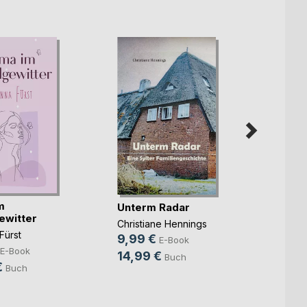
m
Hinte
Unterm Radar
ewitter
liegt
Christiane Hennings
Fürst
Marc St
9,99 €
E-Book
4,99
E-Book
14,99 €
Buch
€
14,9
Buch