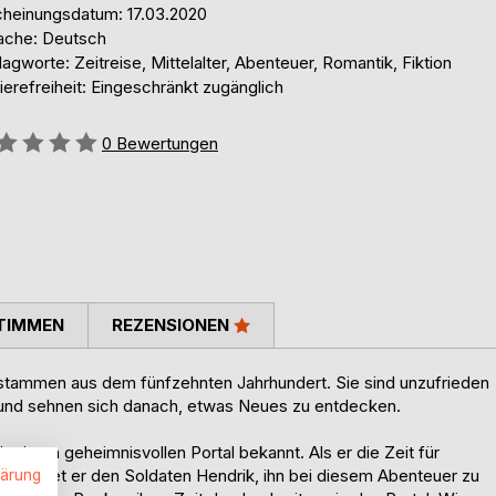
cheinungsdatum: 17.03.2020
ache: Deutsch
agworte: Zeitreise, Mittelalter, Abenteuer, Romantik, Fiktion
ierefreiheit: Eingeschränkt zugänglich
ertung::
0
Bewertungen
TIMMEN
REZENSIONEN
 stammen aus dem fünfzehnten Jahrhundert. Sie sind unzufrieden
t und sehnen sich danach, etwas Neues zu entdecken.
mit einem geheimnisvollen Portal bekannt. Als er die Zeit für
erredet er den Soldaten Hendrik, ihn bei diesem Abenteuer zu
lärung