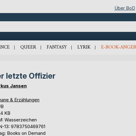
Über BoD
NCE
QUEER
FANTASY
LYRIK
E-BOOK-ANGEB
r letzte Offizier
kus Jansen
ane & Erzählungen
UB
,4 KB
: Wasserzeichen
N-13: 9783750469761
lag: Books on Demand