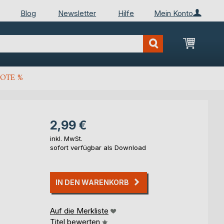
Blog
Newsletter
Hilfe
Mein Konto
Mein Wa
OTE %
2,99 €
inkl. MwSt.
sofort verfügbar als Download
IN DEN WARENKORB
Auf die Merkliste
Titel bewerten