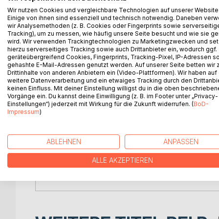
begleiten. Als wagemutige, neugierige und unersc
Wir nutzen Cookies und vergleichbare Technologien auf unserer Website
sich dabei herausstellt, ermöglicht das Portal Zeitr
Einige von ihnen sind essenziell und technisch notwendig. Daneben ver
wir Analysemethoden (z. B. Cookies oder Fingerprints sowie serverseitig
Mittels Zeitsprung gelangen die beiden in unsere Ze
Tracking), um zu messen, wie häufig unsere Seite besucht und wie sie ge
wird. Wir verwenden Trackingtechnologien zu Marketingzwecken und se
Gegenwart zu erkunden und um Erfahrungen in die
hierzu serverseitiges Tracking sowie auch Drittanbieter ein, wodurch ggf.
geräteübergreifend Cookies, Fingerprints, Tracking-Pixel, IP-Adressen s
Sie verabreden sich, nach Ablauf des Jahres an 
gehashte E-Mail-Adressen genutzt werden. Auf unserer Seite betten wir
zusammenzutreffen, um sich über ihre Erlebnisse 
Drittinhalte von anderen Anbietern ein (Video-Plattformen). Wir haben auf
weitere Datenverarbeitung und ein etwaiges Tracking durch den Drittanbi
ein erstes Fazit zu ziehen.
keinen Einfluss. Mit deiner Einstellung willigst du in die oben beschriebe
Vorgänge ein. Du kannst deine Einwilligung (z. B. im Footer unter „Privacy-
Wie hat sich die Welt in den vergangenen hundert
Einstellungen“) jederzeit mit Wirkung für die Zukunft widerrufen. (
BoD-
Impressum
)
Zwischenzeit ebenfalls verändert? Hatte der techn
Menschen? Was wurde besser, was wurde schlechte
ausgeschlossen ist, müssen sie sich entscheiden, 
ABLEHNEN
ANPASSEN
Zeit umgehen, wie darauf reagieren, wie ihre be
ALLE AKZEPTIEREN
All dies wird im Dialog behandelt, wenn sich Sold
Stelle wiedersehen.