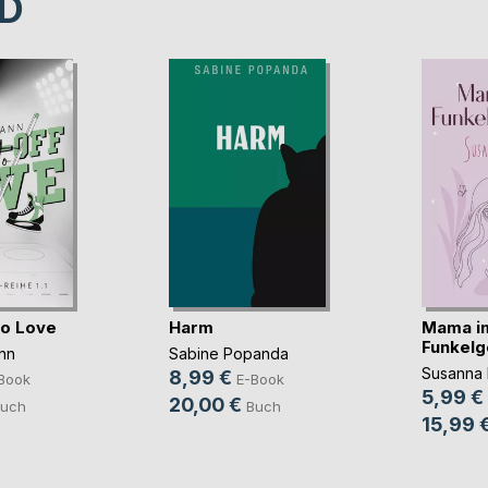
D
to Love
Harm
Mama i
Funkelg
nn
Sabine Popanda
Susanna 
8,99 €
Book
E-Book
5,99 €
20,00 €
uch
Buch
15,99 