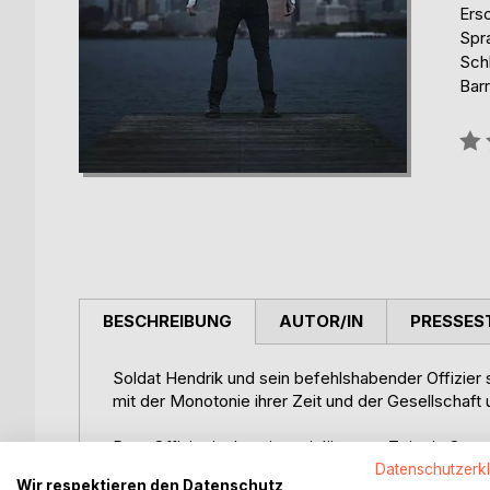
Ers
Spr
Schl
Barr
Bew
0%
BESCHREIBUNG
AUTOR/IN
PRESSES
Soldat Hendrik und sein befehlshabender Offizier
mit der Monotonie ihrer Zeit und der Gesellschaf
Dem Offizier ist bereits seit längerer Zeit ein Ort 
gekommen hält, dessen Geheimnis zu erkunden, üb
Datenschutzerk
Wir respektieren den Datenschutz