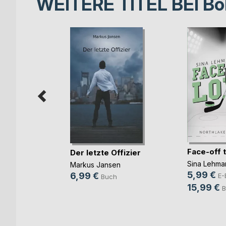
WEITERE TITEL BEI
Bo
rbrennst
Face-off 
Der letzte Offizier
Sina Lehma
Markus Jansen
5,99 €
6,99 €
ok
E-
Buch
15,99 €
h
B