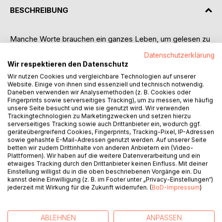
BESCHREIBUNG
Manche Worte brauchen ein ganzes Leben, um gelesen zu
werden.
Datenschutzerklärung
Als Hannes nach Jahrzehnten in das Haus seiner
Wir respektieren den Datenschutz
Jugendliebe Clara zurückkehrt, glaubt er, nur Erinnerungen
Wir nutzen Cookies und vergleichbare Technologien auf unserer
vorzufinden. Doch hinter verschlossenen Türen, zwischen
Website. Einige von ihnen sind essenziell und technisch notwendig.
vergilbten Briefen, alten Melodien und kleinen Zeichen, die
Daneben verwenden wir Analysemethoden (z. B. Cookies oder
Fingerprints sowie serverseitiges Tracking), um zu messen, wie häufig
nur zwei Herzen verstehen können, beginnt die
unsere Seite besucht und wie sie genutzt wird. Wir verwenden
Vergangenheit zu sprechen.
Trackingtechnologien zu Marketingzwecken und setzen hierzu
Gemeinsam mit Elena, Claras Tochter, öffnet er einen Weg
serverseitiges Tracking sowie auch Drittanbieter ein, wodurch ggf.
zurück zu einer Liebe, die niemals wirklich endete. Stück
geräteübergreifend Cookies, Fingerprints, Tracking-Pixel, IP-Adressen
sowie gehashte E-Mail-Adressen genutzt werden. Auf unserer Seite
für Stück enthüllen Briefe, versteckte Botschaften und
betten wir zudem Drittinhalte von anderen Anbietern ein (Video-
sorgsam bewahrte Erinnerungen eine Wahrheit, die
Plattformen). Wir haben auf die weitere Datenverarbeitung und ein
jahrzehntelang im Schweigen verborgen lag.
etwaiges Tracking durch den Drittanbieter keinen Einfluss. Mit deiner
Einstellung willigst du in die oben beschriebenen Vorgänge ein. Du
Während Hannes erkennt, wie sehr Angst, Schuld und
kannst deine Einwilligung (z. B. im Footer unter „Privacy-Einstellungen“)
unausgesprochene Gefühle zwei Menschen voneinander
jederzeit mit Wirkung für die Zukunft widerrufen. (
BoD-Impressum
)
trennten, entdeckt er zugleich, dass manche Verbindungen
stärker sind als Zeit, Verlust und Abschied.
`Der letzte Brief´ ist ein berührender Roman über die große
ABLEHNEN
ANPASSEN