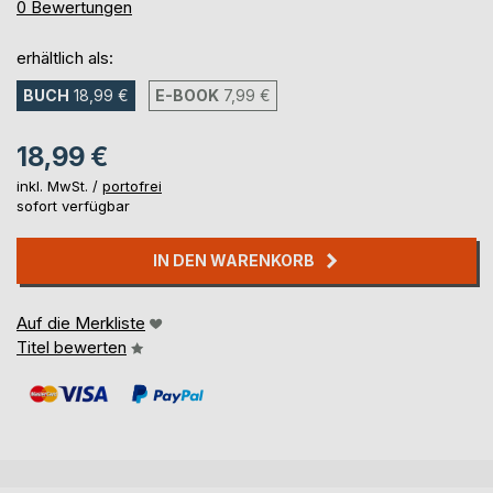
0%
0
Bewertungen
erhältlich als:
BUCH
18,99 €
E-BOOK
7,99 €
18,99 €
inkl. MwSt. /
portofrei
sofort verfügbar
IN DEN WARENKORB
Auf die Merkliste
Titel bewerten