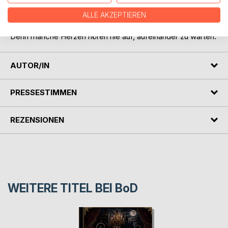
Liebe, über verpasste Chancen und über die Hoffnung,
dass Worte ihren Weg finden, selbst dann, wenn ein
ALLE AKZEPTIEREN
ganzes Leben dazwischenliegt.
Denn manche Herzen hören nie auf, aufeinander zu warten.
AUTOR/IN
PRESSESTIMMEN
REZENSIONEN
WEITERE TITEL BEI
BoD