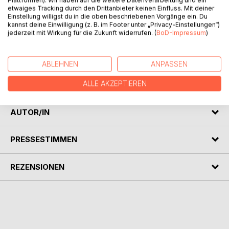
Plattformen). Wir haben auf die weitere Datenverarbeitung und ein
etwaiges Tracking durch den Drittanbieter keinen Einfluss. Mit deiner
BESCHREIBUNG
Einstellung willigst du in die oben beschriebenen Vorgänge ein. Du
kannst deine Einwilligung (z. B. im Footer unter „Privacy-Einstellungen“)
jederzeit mit Wirkung für die Zukunft widerrufen. (
BoD-Impressum
)
Meine beste Freundin und ich trieben es gelegentlich
miteinander. Genau aus diesem Grund kam sie auf den
Gedanken gemeinsam in ein Lesben-Hotel zu fahren.
ABLEHNEN
ANPASSEN
Anfangs war ich darüber gar nicht begeistert, was sich aber
relativ schnell änderte.
ALLE AKZEPTIEREN
AUTOR/IN
PRESSESTIMMEN
REZENSIONEN