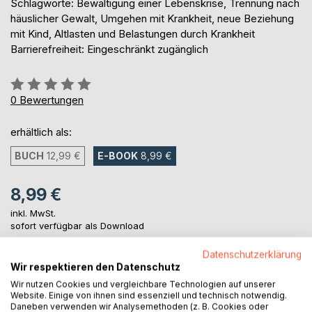
Schlagworte: Bewältigung einer Lebenskrise, Trennung nach
häuslicher Gewalt, Umgehen mit Krankheit, neue Beziehung
mit Kind, Altlasten und Belastungen durch Krankheit
Barrierefreiheit: Eingeschränkt zugänglich
Bewertung::
0%
0
Bewertungen
erhältlich als:
BUCH
12,99 €
E-BOOK
8,99 €
8,99 €
inkl. MwSt.
sofort verfügbar als Download
Datenschutzerklärung
Wir respektieren den Datenschutz
IN DEN WARENKORB
Wir nutzen Cookies und vergleichbare Technologien auf unserer
Website. Einige von ihnen sind essenziell und technisch notwendig.
Daneben verwenden wir Analysemethoden (z. B. Cookies oder