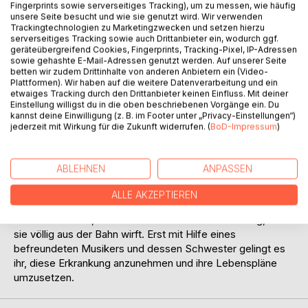
Auf die Merkliste
Fingerprints sowie serverseitiges Tracking), um zu messen, wie häufig
Titel bewerten
unsere Seite besucht und wie sie genutzt wird. Wir verwenden
Trackingtechnologien zu Marketingzwecken und setzen hierzu
serverseitiges Tracking sowie auch Drittanbieter ein, wodurch ggf.
geräteübergreifend Cookies, Fingerprints, Tracking-Pixel, IP-Adressen
sowie gehashte E-Mail-Adressen genutzt werden. Auf unserer Seite
betten wir zudem Drittinhalte von anderen Anbietern ein (Video-
Plattformen). Wir haben auf die weitere Datenverarbeitung und ein
etwaiges Tracking durch den Drittanbieter keinen Einfluss. Mit deiner
Einstellung willigst du in die oben beschriebenen Vorgänge ein. Du
kannst deine Einwilligung (z. B. im Footer unter „Privacy-Einstellungen“)
BESCHREIBUNG
jederzeit mit Wirkung für die Zukunft widerrufen. (
BoD-Impressum
)
Nach einem aggressiven Übergriff ihres Ehemannes, nutzt
ABLEHNEN
ANPASSEN
die Musiktherapeutin Anna Hartung dessen
Auslandsaufenthalt, um sich endgültig von ihm zu trennen.
ALLE AKZEPTIEREN
Noch bevor sie das Familienleben mit ihrem kleinen Sohn
neu ordnen kann, erfährt sie von ihrer MS Erkrankung, die
sie völlig aus der Bahn wirft. Erst mit Hilfe eines
befreundeten Musikers und dessen Schwester gelingt es
ihr, diese Erkrankung anzunehmen und ihre Lebenspläne
umzusetzen.