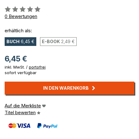
Bewertung::
0%
0
Bewertungen
erhältlich als:
BUCH
6,45 €
E-BOOK
2,49 €
6,45 €
inkl. MwSt. /
portofrei
sofort verfügbar
IN DEN WARENKORB
Auf die Merkliste
Titel bewerten