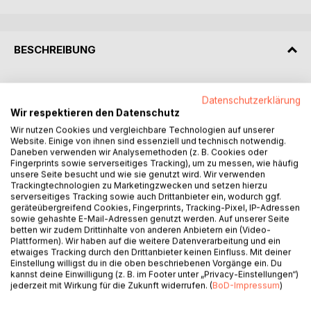
BESCHREIBUNG
Bremerhaven ist ohne seine Werften unvorstellbar. Lloyd
Datenschutzerklärung
und Rickmers, Seebeck und Tecklenborg sind noch heute
Wir respektieren den Datenschutz
weltweit bekannt. Nur Kennern dürfte aber die 1945 von
Wir nutzen Cookies und vergleichbare Technologien auf unserer
Schiffbauingenieur Gustav Kuhr gegründete Lunewerft ein
Website. Einige von ihnen sind essenziell und technisch notwendig.
Begriff sein.
Daneben verwenden wir Analysemethoden (z. B. Cookies oder
Fingerprints sowie serverseitiges Tracking), um zu messen, wie häufig
unsere Seite besucht und wie sie genutzt wird. Wir verwenden
Als einer der ersten experimentierte Kuhr im Schiffbau mit
Trackingtechnologien zu Marketingzwecken und setzen hierzu
Kunststoff. Legendär ist das von Gustav Kuhr entwickelte
serverseitiges Tracking sowie auch Drittanbieter ein, wodurch ggf.
K-Rettungsboot, das weltweit erste vollständig
geräteübergreifend Cookies, Fingerprints, Tracking-Pixel, IP-Adressen
sowie gehashte E-Mail-Adressen genutzt werden. Auf unserer Seite
geschlossene Rettungsboot. Aber auch Jachten für den
betten wir zudem Drittinhalte von anderen Anbietern ein (Video-
Selbstausbau und bis zu 26 Meter lange Fischkutter aus
Plattformen). Wir haben auf die weitere Datenverarbeitung und ein
Kunststoff entstanden auf der Lunewerft. Zum Teil sind sie
etwaiges Tracking durch den Drittanbieter keinen Einfluss. Mit deiner
noch heute in Fahrt.
Einstellung willigst du in die oben beschriebenen Vorgänge ein. Du
kannst deine Einwilligung (z. B. im Footer unter „Privacy-Einstellungen“)
jederzeit mit Wirkung für die Zukunft widerrufen. (
BoD-Impressum
)
Dieses Buch zeichnet die Geschichte der Bremerhavener
Lunewerft nach und porträtiert den Schiffbau-Visionär