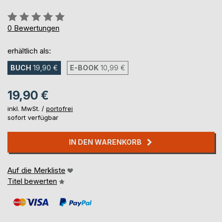
Bewertung::
0%
0
Bewertungen
erhältlich als:
BUCH
19,90 €
E-BOOK
10,99 €
19,90 €
inkl. MwSt. /
portofrei
sofort verfügbar
IN DEN WARENKORB
Auf die Merkliste
Titel bewerten