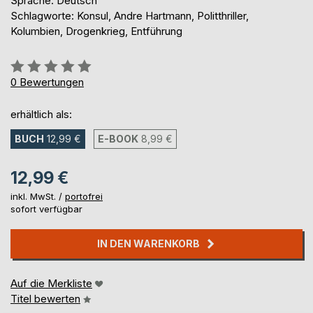
Sprache: Deutsch
Schlagworte: Konsul, Andre Hartmann, Politthriller,
Kolumbien, Drogenkrieg, Entführung
Bewertung::
0%
0
Bewertungen
erhältlich als:
BUCH
12,99 €
E-BOOK
8,99 €
12,99 €
inkl. MwSt. /
portofrei
sofort verfügbar
IN DEN WARENKORB
Auf die Merkliste
Titel bewerten