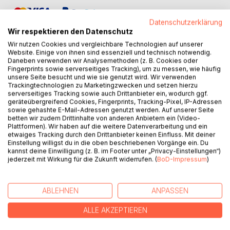
Datenschutzerklärung
Wir respektieren den Datenschutz
Wir nutzen Cookies und vergleichbare Technologien auf unserer
Website. Einige von ihnen sind essenziell und technisch notwendig.
Daneben verwenden wir Analysemethoden (z. B. Cookies oder
BESCHREIBUNG
Fingerprints sowie serverseitiges Tracking), um zu messen, wie häufig
unsere Seite besucht und wie sie genutzt wird. Wir verwenden
Trackingtechnologien zu Marketingzwecken und setzen hierzu
serverseitiges Tracking sowie auch Drittanbieter ein, wodurch ggf.
Kolumbien! Ein Land im politischen Zwiespalt!
geräteübergreifend Cookies, Fingerprints, Tracking-Pixel, IP-Adressen
sowie gehashte E-Mail-Adressen genutzt werden. Auf unserer Seite
betten wir zudem Drittinhalte von anderen Anbietern ein (Video-
In diesen Schmelzofen der Gewalt, Korruption und Krieg,
Plattformen). Wir haben auf die weitere Datenverarbeitung und ein
wird der frisch gebackene Konsul, André Hartmann,
etwaiges Tracking durch den Drittanbieter keinen Einfluss. Mit deiner
geschickt. Sein Vorgänger Dr. Weizmann ist verschwunden!
Einstellung willigst du in die oben beschriebenen Vorgänge ein. Du
Allein mit seiner Familie auf sich gestellt, nimmt er die Spur
kannst deine Einwilligung (z. B. im Footer unter „Privacy-Einstellungen“)
jederzeit mit Wirkung für die Zukunft widerrufen. (
BoD-Impressum
)
der Entführer auf und sucht einen diplomatischen Weg für
Weizmanns Befreiung. Auch wenn er gegen seiner
Überzeugung den Cali-Kartell,
ABLEHNEN
ANPASSEN
um Hilfe bitten muss.
ALLE AKZEPTIEREN
AUTOR/IN