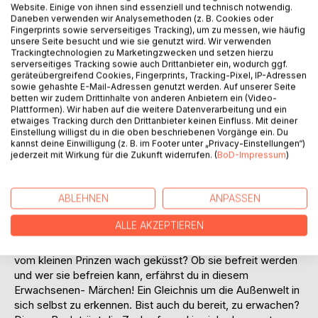
Website. Einige von ihnen sind essenziell und technisch notwendig.
Daneben verwenden wir Analysemethoden (z. B. Cookies oder
BESCHREIBUNG
Fingerprints sowie serverseitiges Tracking), um zu messen, wie häufig
unsere Seite besucht und wie sie genutzt wird. Wir verwenden
Trackingtechnologien zu Marketingzwecken und setzen hierzu
serverseitiges Tracking sowie auch Drittanbieter ein, wodurch ggf.
Eine kleine Aufwachgeschichte.
geräteübergreifend Cookies, Fingerprints, Tracking-Pixel, IP-Adressen
Die Menschheit befindet sich seit Jahrhunderten im
sowie gehashte E-Mail-Adressen genutzt werden. Auf unserer Seite
Tiefschlaf.
betten wir zudem Drittinhalte von anderen Anbietern ein (Video-
Plattformen). Wir haben auf die weitere Datenverarbeitung und ein
Jetzt ist die Zeit gekommen, um zu erwachen.
etwaiges Tracking durch den Drittanbieter keinen Einfluss. Mit deiner
Der kleine Prinz Corona hilft den Menschen dabei, in dem
Einstellung willigst du in die oben beschriebenen Vorgänge ein. Du
er sie in die Enge treibt, damit sie sich mit ihren innersten
kannst deine Einwilligung (z. B. im Footer unter „Privacy-Einstellungen“)
Ängsten auseinander. Ein Machtspiel zwischen gut und
jederzeit mit Wirkung für die Zukunft widerrufen. (
BoD-Impressum
)
böse beginnt. Lilith, die göttliche Urkraft wurde zum Leben
erweckt und eilt den Menschen ebenfalls zur Hilfe. Die
ABLEHNEN
ANPASSEN
Reise zur Transformation beginnt. Ob sie gelingen wird?
Sehr dunkle Mächte sind im Spiel und haben schlimmes mit
ALLE AKZEPTIEREN
der Menschheit vor. Kann die Menschheit befreit werden?
Hat der böse Zauber ein Ende und werden die Menschen
vom kleinen Prinzen wach geküsst? Ob sie befreit werden
und wer sie befreien kann, erfährst du in diesem
Erwachsenen- Märchen! Ein Gleichnis um die Außenwelt in
sich selbst zu erkennen. Bist auch du bereit, zu erwachen?