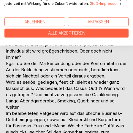
"Krawatte ist out!" "Knöchel zeigen ist in - und das bei
jederzeit mit Wirkung für die Zukunft widerrufen. (
BoD-Impressum
)
Herren!" "Extrem zerrissen wirkende Hosenbeine - der
letzte Schrei!"
Breite Hosenbeine - schmale Hosenbeine - Hochwasser-
ABLEHNEN
ANPASSEN
Hosen; körperbetonende Kleidung - Schlabberlook, edle
oder rustikale Stoffe; uni oder gemustert und so weiter.
ALLE AKZEPTIEREN
Schön, dass es diese riesige, fantastische Auswahl an
Kleidungsstücken gibt. Jeder kann tragen, was er will.
Individualität wird großgeschrieben. Oder doch nicht
immer?
Egal, ob Sie der Markenbindung oder der Konformität in der
Art der Bekleidung zustimmen oder nicht, beruflich kann
sich ein Nachteil oder ein Vorteil daraus ergeben.
Wird es seriös, gediegen, festlich, sieht es wieder ganz
klassisch aus. Was bedeutet das Casual Outfit? Wann wird
es getragen? Und nicht zu vergessen: die Galakleidung.
Lange Abendgarderobe, Smoking, Querbinder und so
weiter.
Im bearbeiteten Ratgeber wird auf das übliche Business-
Outfit eingegangen, sowie auf Kleiderstil und Körperform
für Business-Frau und -Mann. Welche Farbe im Outfit was
ausdrückt, welcher Stil den Körperbau optimal zum