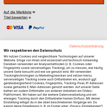
Auf die Merkliste
Titel bewerten
Datenschutzerklärung
Wir respektieren den Datenschutz
BESCHREIBUNG
Wir nutzen Cookies und vergleichbare Technologien auf unserer
Website. Einige von ihnen sind essenziell und technisch notwendig.
Daneben verwenden wir Analysemethoden (z. B. Cookies oder
Kleider machen Leute.
Fingerprints sowie serverseitiges Tracking), um zu messen, wie häufig
unsere Seite besucht und wie sie genutzt wird. Wir verwenden
Im Ausland wird der deutsche Mann manchmal so
Trackingtechnologien zu Marketingzwecken und setzen hierzu
beschrieben: dicker Bauch, kurze Hose, weiße Socken,
serverseitiges Tracking sowie auch Drittanbieter ein, wodurch ggf.
Sandalen. Haben Sie das schon einmal über einen Italiener
geräteübergreifend Cookies, Fingerprints, Tracking-Pixel, IP-Adressen
sowie gehashte E-Mail-Adressen genutzt werden. Auf unserer Seite
oder einen Franzosen gehört? Sind die Deutschen denn
betten wir zudem Drittinhalte von anderen Anbietern ein (Video-
wirklich so wie beschrieben gekleidet? Wohl kaum. Drückt
Plattformen). Wir haben auf die weitere Datenverarbeitung und ein
die getragene Kleidung Lust am Leben aus? Kleiden sich
etwaiges Tracking durch den Drittanbieter keinen Einfluss. Mit deiner
Einstellung willigst du in die oben beschriebenen Vorgänge ein. Du
deshalb einige Menschen schick - einfach so?
kannst deine Einwilligung (z. B. im Footer unter „Privacy-Einstellungen“)