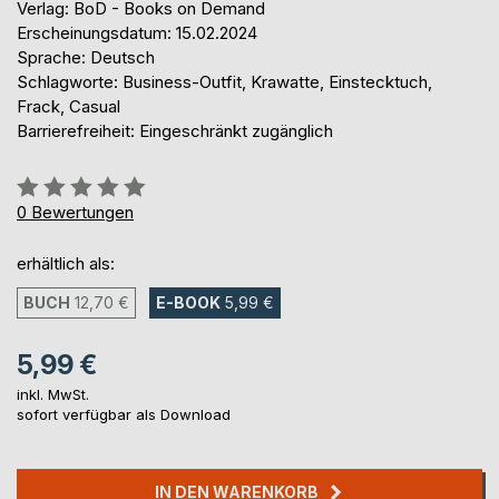
Verlag: BoD - Books on Demand
Erscheinungsdatum: 15.02.2024
Sprache: Deutsch
Schlagworte: Business-Outfit, Krawatte, Einstecktuch,
Frack, Casual
Barrierefreiheit: Eingeschränkt zugänglich
Bewertung::
0%
0
Bewertungen
erhältlich als:
BUCH
12,70 €
E-BOOK
5,99 €
5,99 €
inkl. MwSt.
sofort verfügbar als Download
IN DEN WARENKORB