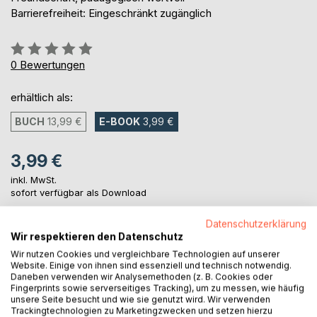
Barrierefreiheit: Eingeschränkt zugänglich
Bewertung::
0%
0
Bewertungen
erhältlich als:
BUCH
13,99 €
E-BOOK
3,99 €
3,99 €
inkl. MwSt.
sofort verfügbar als Download
Datenschutzerklärung
Wir respektieren den Datenschutz
IN DEN WARENKORB
Wir nutzen Cookies und vergleichbare Technologien auf unserer
Website. Einige von ihnen sind essenziell und technisch notwendig.
Daneben verwenden wir Analysemethoden (z. B. Cookies oder
Auf die Merkliste
Fingerprints sowie serverseitiges Tracking), um zu messen, wie häufig
Titel bewerten
unsere Seite besucht und wie sie genutzt wird. Wir verwenden
Trackingtechnologien zu Marketingzwecken und setzen hierzu