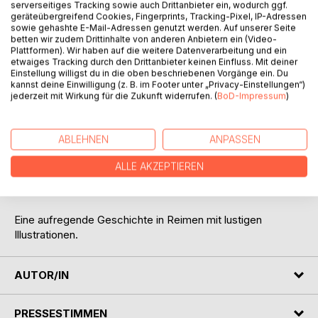
serverseitiges Tracking sowie auch Drittanbieter ein, wodurch ggf.
geräteübergreifend Cookies, Fingerprints, Tracking-Pixel, IP-Adressen
sowie gehashte E-Mail-Adressen genutzt werden. Auf unserer Seite
betten wir zudem Drittinhalte von anderen Anbietern ein (Video-
Plattformen). Wir haben auf die weitere Datenverarbeitung und ein
etwaiges Tracking durch den Drittanbieter keinen Einfluss. Mit deiner
Einstellung willigst du in die oben beschriebenen Vorgänge ein. Du
kannst deine Einwilligung (z. B. im Footer unter „Privacy-Einstellungen“)
BESCHREIBUNG
jederzeit mit Wirkung für die Zukunft widerrufen. (
BoD-Impressum
)
Der kleine Koch hat vergessen, dass Freundin Dörte zum
ABLEHNEN
ANPASSEN
Abendessen kommt. Es bleibt ihm nicht mehr viel Zeit, um
etwas Leckeres zuzubereiten. Ein Rezept muss her, das
ALLE AKZEPTIEREN
schnell geht und die Zutaten müssen besorgt werden.
Doch das ist einfacher gesagt als getan...
Eine aufregende Geschichte in Reimen mit lustigen
Illustrationen.
AUTOR/IN
PRESSESTIMMEN