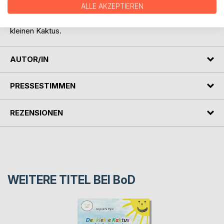
ALLE AKZEPTIEREN
kann, wenn die Buchstaben anders aussehen.
Ich wünsche viel Spaß und gute Unterhaltung mit dem
kleinen Kaktus.
AUTOR/IN
PRESSESTIMMEN
REZENSIONEN
WEITERE TITEL BEI
BoD