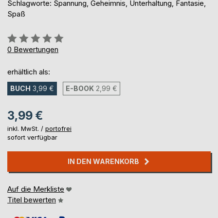
Schlagworte: Spannung, Geheimnis, Unterhaltung, Fantasie,
Spaß
Bewertung::
0%
0
Bewertungen
erhältlich als:
BUCH
3,99 €
E-BOOK
2,99 €
3,99 €
inkl. MwSt. /
portofrei
sofort verfügbar
IN DEN WARENKORB
Auf die Merkliste
Titel bewerten