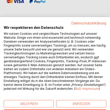
Datenschutzerklärung
Wir respektieren den Datenschutz
BESCHREIBUNG
Wir nutzen Cookies und vergleichbare Technologien auf unserer
Website. Einige von ihnen sind essenziell und technisch notwendig.
Daneben verwenden wir Analysemethoden (z. B. Cookies oder
Der kleine Kaktus lebt in der Wüste und erlebt sehr viel. Er
Fingerprints sowie serverseitiges Tracking), um zu messen, wie häufig
lernt sich, seine Umgebung und seinen besten Freund
unsere Seite besucht und wie sie genutzt wird. Wir verwenden
kennen. Theoretisch könnte man dem kleinen Kaktus jeden
Trackingtechnologien zu Marketingzwecken und setzen hierzu
serverseitiges Tracking sowie auch Drittanbieter ein, wodurch ggf.
Namen geben, und so wäre ein personalisiertes Buch
geräteübergreifend Cookies, Fingerprints, Tracking-Pixel, IP-Adressen
möglich. Aus diesem Grund lege ich mich auf kein
sowie gehashte E-Mail-Adressen genutzt werden. Auf unserer Seite
Geschlecht fest. Bei mir ist es einfach der kleine Kaktus.
betten wir zudem Drittinhalte von anderen Anbietern ein (Video-
Plattformen). Wir haben auf die weitere Datenverarbeitung und ein
Dieses Buch ist nicht auf ein bestimmtes Alter begrenzt. Es
etwaiges Tracking durch den Drittanbieter keinen Einfluss. Mit deiner
kann Kleinkindern vorgelesen oder von Kindern selbst
Einstellung willigst du in die oben beschriebenen Vorgänge ein. Du
gelesen und ausgemalt werden. Auch im höheren Alter
kannst deine Einwilligung (z. B. im Footer unter „Privacy-Einstellungen“)
kann dieses Buch unterhalten. Es ist zum Mitmachen
jederzeit mit Wirkung für die Zukunft widerrufen. (
BoD-Impressum
)
gedacht. Der/die Leser/in soll das Buch mitgestalten. Es
wurde eine Schriftart gewählt, die der in der Grundschule
ABLEHNEN
ANPASSEN
vermittelten Schrift sehr ähnlich ist, da ich an meinem 6-
jährigen Sohn gesehen habe, wie schwer er ein Buch lesen