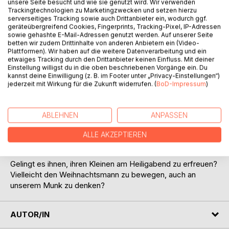
unsere Seite besucht und wie sie genutzt wird. Wir verwenden
BESCHREIBUNG
Trackingtechnologien zu Marketingzwecken und setzen hierzu
serverseitiges Tracking sowie auch Drittanbieter ein, wodurch ggf.
geräteübergreifend Cookies, Fingerprints, Tracking-Pixel, IP-Adressen
Der kleine Hase Munk schaut zum ersten mal in seinem
sowie gehashte E-Mail-Adressen genutzt werden. Auf unserer Seite
betten wir zudem Drittinhalte von anderen Anbietern ein (Video-
Leben in einen weihnachtlich beleuchteten Garten und fragt
Plattformen). Wir haben auf die weitere Datenverarbeitung und ein
sich, was der Lichterschmuck zu bedeuten hat.
etwaiges Tracking durch den Drittanbieter keinen Einfluss. Mit deiner
Als er vom Weihnachtsfest hört, das mit dieser
Einstellung willigst du in die oben beschriebenen Vorgänge ein. Du
kannst deine Einwilligung (z. B. im Footer unter „Privacy-Einstellungen“)
Lichterpracht angekündigt wird, hätte er zu gerne auch
jederzeit mit Wirkung für die Zukunft widerrufen. (
BoD-Impressum
)
daran teilgenommen. "Sind wir Hasen für Ostern gut,
warum soll unsereins bei diesem Fest nur zuschauen
dürfen?", fragt er sich und ruft aus: "Das ist ungerecht!"
ABLEHNEN
ANPASSEN
Den kleinen Munk überkommt eine große Traurigkeit, ja, er
scheint krank zu werden.
ALLE AKZEPTIEREN
Sehr beunruhigt versuchen seine Eltern alles für ihn zu tun
und Kontakt zum Weihnachtsmann aufzunehmen.
Gelingt es ihnen, ihren Kleinen am Heiligabend zu erfreuen?
Vielleicht den Weihnachtsmann zu bewegen, auch an
unserem Munk zu denken?
AUTOR/IN