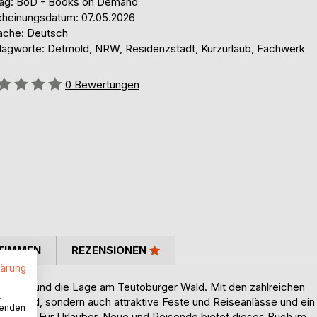
lag: BoD - Books on Demand
cheinungsdatum: 07.05.2026
ache: Deutsch
lagworte: Detmold, NRW, Residenzstadt, Kurzurlaub, Fachwerk
ertung::
0
Bewertungen
TIMMEN
REZENSIONEN
lärung
en Kern und die Lage am Teutoburger Wald. Mit den zahlreichen
.
ubsgegend, sondern auch attraktive Feste und Reiseanlässe und ein
wenden
 Detail. Für Urlauber, Neue und Reisende bietet dieses Buch im