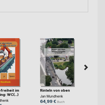
freiheit im
Rinteln von oben
Der kl
ng: WC(...)
Jan Mundhenk
Jan M
dhenk
64,99 €
29,9
Buch