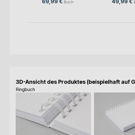
69,99 €
49,99 €
ch
Buch
3D-Ansicht des Produktes (beispielhaft auf 
Ringbuch