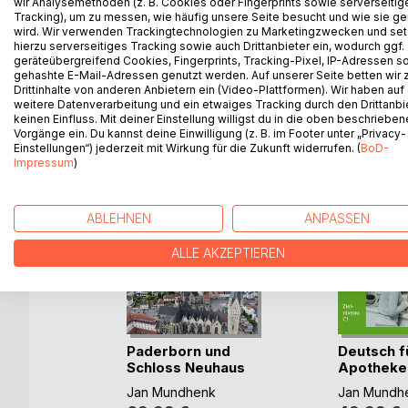
wir Analysemethoden (z. B. Cookies oder Fingerprints sowie serverseitig
Tracking), um zu messen, wie häufig unsere Seite besucht und wie sie ge
kleinen Format hilfreiche Informationen zum Mitn
wird. Wir verwenden Trackingtechnologien zu Marketingzwecken und se
hierzu serverseitiges Tracking sowie auch Drittanbieter ein, wodurch ggf.
geräteübergreifend Cookies, Fingerprints, Tracking-Pixel, IP-Adressen s
gehashte E-Mail-Adressen genutzt werden. Auf unserer Seite betten wir
Drittinhalte von anderen Anbietern ein (Video-Plattformen). Wir haben auf
WEITERE TITEL BEI
Bo
weitere Datenverarbeitung und ein etwaiges Tracking durch den Drittanbi
keinen Einfluss. Mit deiner Einstellung willigst du in die oben beschriebe
Vorgänge ein. Du kannst deine Einwilligung (z. B. im Footer unter „Privacy-
Einstellungen“) jederzeit mit Wirkung für die Zukunft widerrufen. (
BoD-
Impressum
)
ABLEHNEN
ANPASSEN
ALLE AKZEPTIEREN
en mit
Paderborn und
Deutsch f
toryline
Schloss Neuhaus
Apotheke
von oben
Lehrerband
k
Jan Mundhenk
Jan Mundh