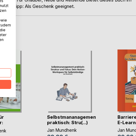
es
nutzt
ehmen. Tipp: Als Geschenk geeignet.
tzen
owie
 zudem
 die
D
eter
nen
ür
Selbstmananagement
Barriere
r:
praktisch: Stru(...)
E-Learni
 (...)
Jan Mundhenk
Jan Mun
enk