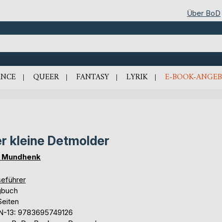
Über BoD
NCE
QUEER
FANTASY
LYRIK
E-BOOK-ANGEB
r kleine Detmolder
 Mundhenk
seführer
gbuch
Seiten
N-13: 9783695749126