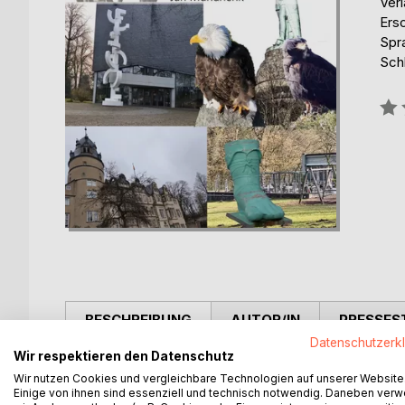
Ver
Ers
Spr
Sch
Bew
0%
BESCHREIBUNG
AUTOR/IN
PRESSES
Datenschutzerk
Wir respektieren den Datenschutz
Die Stadt Detmold besticht durch ihren malerisch
Wir nutzen Cookies und vergleichbare Technologien auf unserer Website
Stadtteilen bietet sie nicht nur eine schöne Urla
Einige von ihnen sind essenziell und technisch notwendig. Daneben ver
lebendiges Stadtleben. Entdecken Sie die Stadt im