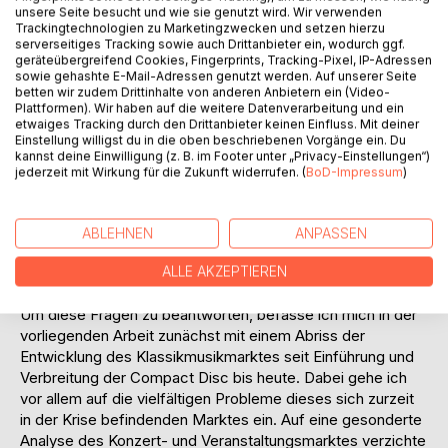
unsere Seite besucht und wie sie genutzt wird. Wir verwenden
Festivalbetriebs zu tun habe, lag es nah, sich diese Fragen
Trackingtechnologien zu Marketingzwecken und setzen hierzu
auch und insbesondere in Bezug auf den Klassikmarkt zu
serverseitiges Tracking sowie auch Drittanbieter ein, wodurch ggf.
geräteübergreifend Cookies, Fingerprints, Tracking-Pixel, IP-Adressen
stellen.
sowie gehashte E-Mail-Adressen genutzt werden. Auf unserer Seite
Es fällt auf, dass in den letzten Jahren der Klassikmarkt
betten wir zudem Drittinhalte von anderen Anbietern ein (Video-
immer mehr und in immer schnellerer Folge so genannte
Plattformen). Wir haben auf die weitere Datenverarbeitung und ein
etwaiges Tracking durch den Drittanbieter keinen Einfluss. Mit deiner
Stars hervorbringt. Immer neue Musiker, Sänger und
Einstellung willigst du in die oben beschriebenen Vorgänge ein. Du
Instrumentalisten, junge Talente, die stets als die neue
kannst deine Einwilligung (z. B. im Footer unter „Privacy-Einstellungen“)
große Klassik-Sensation angekündigt werden  aber auch
jederzeit mit Wirkung für die Zukunft widerrufen. (
BoD-Impressum
)
allzu häufig rasch wieder aus dem öffentlichen Blickfeld
verschwinden. Ist das Phänomen des Klassikstars ein
neues? Wie werden die Musiker heutzutage inszeniert?
ABLEHNEN
ANPASSEN
Wie gelingt es, sie einem großen Publikum nahe zu bringen
ALLE AKZEPTIEREN
und sie möglichst langfristig am Markt zu etablieren? Wer
steckt hinter dieser Vermarktung?
Um diese Fragen zu beantworten, befasse ich mich in der
vorliegenden Arbeit zunächst mit einem Abriss der
Entwicklung des Klassikmusikmarktes seit Einführung und
Verbreitung der Compact Disc bis heute. Dabei gehe ich
vor allem auf die vielfältigen Probleme dieses sich zurzeit
in der Krise befindenden Marktes ein. Auf eine gesonderte
Analyse des Konzert- und Veranstaltungsmarktes verzichte