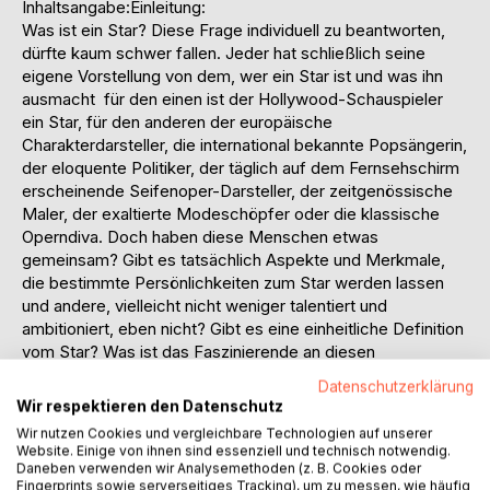
Inhaltsangabe:Einleitung:
Was ist ein Star? Diese Frage individuell zu beantworten,
dürfte kaum schwer fallen. Jeder hat schließlich seine
eigene Vorstellung von dem, wer ein Star ist und was ihn
ausmacht  für den einen ist der Hollywood-Schauspieler
ein Star, für den anderen der europäische
Charakterdarsteller, die international bekannte Popsängerin,
der eloquente Politiker, der täglich auf dem Fernsehschirm
erscheinende Seifenoper-Darsteller, der zeitgenössische
Maler, der exaltierte Modeschöpfer oder die klassische
Operndiva. Doch haben diese Menschen etwas
gemeinsam? Gibt es tatsächlich Aspekte und Merkmale,
die bestimmte Persönlichkeiten zum Star werden lassen
und andere, vielleicht nicht weniger talentiert und
ambitioniert, eben nicht? Gibt es eine einheitliche Definition
vom Star? Was ist das Faszinierende an diesen
besonderen Menschen, das andere sie bewundern,
Datenschutzerklärung
verehren und ihnen nacheifern lässt?
Wir respektieren den Datenschutz
Dies waren die Ausgangsfragen, mit denen ich mich im
Wir nutzen Cookies und vergleichbare Technologien auf unserer
Vorfeld dieser Arbeit beschäftigt habe. Da ich bereits seit
Website. Einige von ihnen sind essenziell und technisch notwendig.
einigen Jahren beruflich überwiegend mit klassischer Musik
Daneben verwenden wir Analysemethoden (z. B. Cookies oder
Fingerprints sowie serverseitiges Tracking), um zu messen, wie häufig
und Klassik-Künstlern im Rahmen des Konzerthaus- und