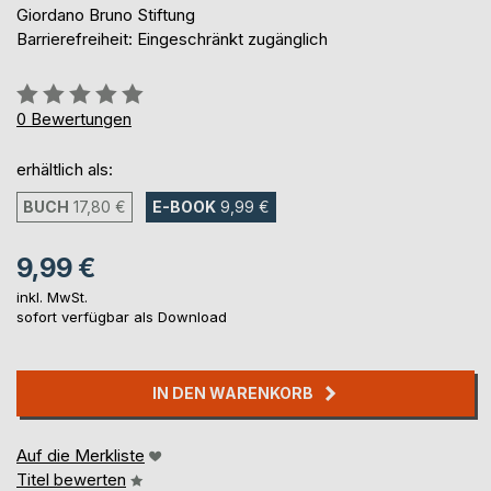
Giordano Bruno Stiftung
Barrierefreiheit: Eingeschränkt zugänglich
Bewertung::
0%
0
Bewertungen
erhältlich als:
BUCH
17,80 €
E-BOOK
9,99 €
9,99 €
inkl. MwSt.
sofort verfügbar als Download
IN DEN WARENKORB
Auf die Merkliste
Titel bewerten