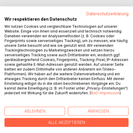
Datenschutzerklärung
Wir respektieren den Datenschutz
Wir nutzen Cookies und vergleichbare Technologien auf unserer
Website. Einige von ihnen sind essenziell und technisch notwendig.
Daneben verwenden wir Analysemethoden (z. B. Cookies oder
Fingerprints sowie serverseitiges Tracking), um zu messen, wie häufig
BESCHREIBUNG
unsere Seite besucht und wie sie genutzt wird. Wir verwenden
Trackingtechnologien zu Marketingzwecken und setzen hierzu
serverseitiges Tracking sowie auch Drittanbieter ein, wodurch ggf.
Oktober 1977: Der Kirchenrechtsprofessor Johannes
geräteübergreifend Cookies, Fingerprints, Tracking-Pixel, IP-Adressen
sowie gehashte E-Mail-Adressen genutzt werden. Auf unserer Seite
Neumann schmeißt hin und gibt seine kirchliche
betten wir zudem Drittinhalte von anderen Anbietern ein (Video-
Lehrerlaubnis zurück. Bis dahin hatte er an der Katholisch-
Plattformen). Wir haben auf die weitere Datenverarbeitung und ein
Theologischen Fakultät der Universität Tübingen gelehrt,
etwaiges Tracking durch den Drittanbieter keinen Einfluss. Mit deiner
Einstellung willigst du in die oben beschriebenen Vorgänge ein. Du
deren Rektor er 1972 war. Von seinen Kollegen wurde einer
kannst deine Einwilligung (z. B. im Footer unter „Privacy-Einstellungen“)
Papst (Joseph Ratzinger), einer Kardinal (Walter Kasper)
jederzeit mit Wirkung für die Zukunft widerrufen. (
BoD-Impressum
)
und einem wurde von seiner Kirche der Stuhl vor die Tür
gesetzt (Hans Küng) - allerdings erst, nachdem er nicht
mehr dessen juristischer Berater war.
ABLEHNEN
ANPASSEN
Er war einer der renommiertesten Vertreter "der
Progressiven", bis kein Weg mehr an der Einsicht
ALLE AKZEPTIEREN
vorbeiführte: Der Kampf für eine menschenfreundliche