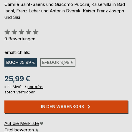
Camille Saint-Saëns und Giacomo Puccini, Kaiservilla in Bad
Ischl, Franz Lehar und Antonin Dvorak, Kaiser Franz Joseph
und Sisi
Bewertung::
0%
0
Bewertungen
erhältlich als:
BUCH
25,99 €
E-BOOK
8,99 €
25,99 €
inkl. MwSt. /
portofrei
sofort verfügbar
IN DEN WARENKORB
Auf die Merkliste
Titel bewerten