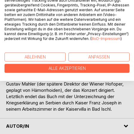
serverseitiges Tracking sowie auch Drittanbieter ein, wodurch ggf.
zusammen mit dem herausragenden Volksschauspieler
geräteübergreifend Cookies, Fingerprints, Tracking-Pixel, IP-Adressen
Alexander «Xandl» Girardi (Erfinder des Girardi-Huts und
sowie gehashte E-Mail-Adressen genutzt werden. Auf unserer Seite
des Girardi-Stocks, der Paraderollen mit Katharina Schratt,
betten wir zudem Drittinhalte von anderen Anbietern ein (Video-
Plattformen). Wir haben auf die weitere Datenverarbeitung und ein
der zeitweiligen Maitresse von Kaiser Franz Joseph, auf
etwaiges Tracking durch den Drittanbieter keinen Einfluss. Mit deiner
der Bühne verkörpert).
Einstellung willigst du in die oben beschriebenen Vorgänge ein. Du
Dabei geht es um ein Treffen diverser Komponisten, die
kannst deine Einwilligung (z. B. im Footer unter „Privacy-Einstellungen“)
jederzeit mit Wirkung für die Zukunft widerrufen. (
BoD-Impressum
)
teilweise miteinander im Kurtheater von Bad Ischl auftreten:
Camille Saint-Saëns, der zusammen mit Giacomo Puccini
als Pianist in seinem zu Lebzeiten nie veröffentlichten
ABLEHNEN
ANPASSEN
Stück «Carnaval des animaux» spielt, Franz Lehár, der
gerade seine furiose Karriere als Operetten-Komponist
ALLE AKZEPTIEREN
(«Wiener Frauen» mit Girardi in einer der Hauptrollen)
startet und alsbald eine Villa in Bad Ischl sein Eigen nennt;
Gustav Mahler (der spätere Direktor der Wiener Hofoper,
geplagt von Hämorrhoiden), der das Konzert dirigiert.
Letztlich endet das Buch mit der Unterzeichnung der
Kriegserklärung an Serbien durch Kaiser Franz Joseph in
seinem Arbeitszimmer in der Kaiservilla in Bad Ischl.
AUTOR/IN