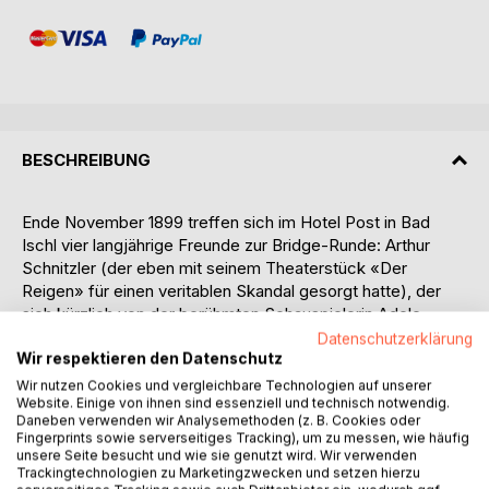
BESCHREIBUNG
Ende November 1899 treffen sich im Hotel Post in Bad
Ischl vier langjährige Freunde zur Bridge-Runde: Arthur
Schnitzler (der eben mit seinem Theaterstück «Der
Reigen» für einen veritablen Skandal gesorgt hatte), der
sich kürzlich von der berühmten Schauspielerin Adele
Sandrock getrennt hat, um sie seinem Kumpel Felix Salten
Datenschutzerklärung
(der berühmte Autor von Bambi und mutmaßlich der
Wir respektieren den Datenschutz
Biographie der Mutzenbacherin, der Wiener
Wir nutzen Cookies und vergleichbare Technologien auf unserer
Website. Einige von ihnen sind essenziell und technisch notwendig.
Edelprostituierten) zu überlassen; zudem der
Daneben verwenden wir Analysemethoden (z. B. Cookies oder
scharfzüngige Karl Kraus (der Herausgeber der Zeitschrift
Fingerprints sowie serverseitiges Tracking), um zu messen, wie häufig
«Die Fackel» und spätere Autor des Theaterstücks «Die
unsere Seite besucht und wie sie genutzt wird. Wir verwenden
letzten Tage der Menschheit» über den Ersten Weltkrieg),
Trackingtechnologien zu Marketingzwecken und setzen hierzu