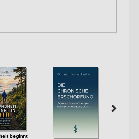
n
So es
eit beginnt
Mix & 