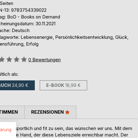
 Seiten
N-13: 9783754339022
lag: BoD - Books on Demand
cheinungsdatum: 30.11.2021
ache: Deutsch
lagworte: Lebensenergie, Persönlichkeitsentwicklung, Glück,
ensführung, Erfolg
ertung::
0
Bewertungen
ltlich als:
BUCH
24,90 €
E-BOOK
18,99 €
TIMMEN
REZENSIONEN
nd dazu sportlich und fit zu sein, das wünschen wir uns. Mit dem
lärung
n an die Hand, der diese Lebensziele erreichbar macht. Der