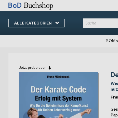
ALLE KATEGORIEN
Direkt
zum
Inhalt
ROMA
Jetzt probelesen
De
Skip
Skip
to
to
Wie
the
the
nut
end
beginning
of
of
Fra
the
the
images
images
Ges
gallery
gallery
Pap