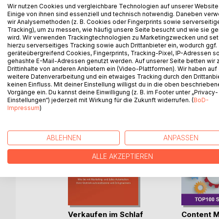
Autor Frank Mühlenbeck betreibt seit den 80iger J
Wir nutzen Cookies und vergleichbare Technologien auf unserer Website
Einige von ihnen sind essenziell und technisch notwendig. Daneben ver
Codes gearbeitet. In seinem Buch lüftet er 36 Ge
wir Analysemethoden (z. B. Cookies oder Fingerprints sowie serverseitig
Geschichten auf das Leben. Damit ist der Karate 
Tracking), um zu messen, wie häufig unsere Seite besucht und wie sie ge
Lebensziele und zur langfristigen Gewinnung von
wird. Wir verwenden Trackingtechnologien zu Marketingzwecken und se
hierzu serverseitiges Tracking sowie auch Drittanbieter ein, wodurch ggf.
geräteübergreifend Cookies, Fingerprints, Tracking-Pixel, IP-Adressen s
gehashte E-Mail-Adressen genutzt werden. Auf unserer Seite betten wir
Drittinhalte von anderen Anbietern ein (Video-Plattformen). Wir haben auf
weitere Datenverarbeitung und ein etwaiges Tracking durch den Drittanbi
WEITERE TITEL BEI
Bo
keinen Einfluss. Mit deiner Einstellung willigst du in die oben beschriebe
Vorgänge ein. Du kannst deine Einwilligung (z. B. im Footer unter „Privacy-
Einstellungen“) jederzeit mit Wirkung für die Zukunft widerrufen. (
BoD-
Impressum
)
ABLEHNEN
ANPASSEN
ALLE AKZEPTIEREN
gegen
Verkaufen im Schlaf
Content M