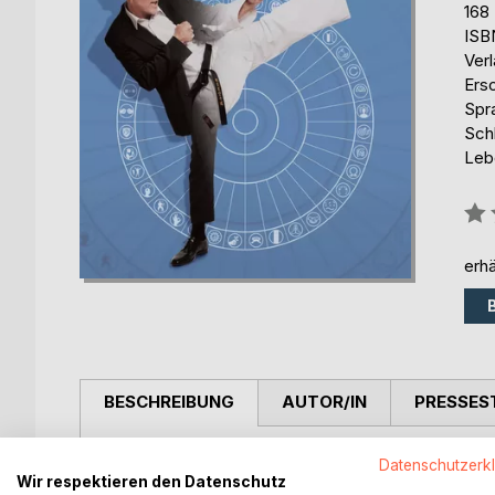
168
ISB
Ver
Ers
Spr
Sch
Leb
Bew
0%
erhä
BESCHREIBUNG
AUTOR/IN
PRESSES
Erfolgreich im Beruf, glücklich in der Beziehung u
Datenschutzerk
Wir respektieren den Datenschutz
Karate Code erhält der Leser einen Werkzeugkaste