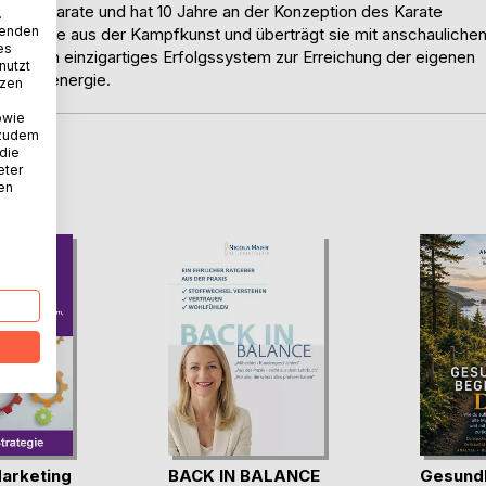
ahren Karate und hat 10 Jahre an der Konzeption des Karate
.
wenden
heimnisse aus der Kampfkunst und überträgt sie mit anschauliche
es
Code ein einzigartiges Erfolgssystem zur Erreichung der eigenen
nutzt
 Lebensenergie.
tzen
owie
 zudem
 die
eter
D
nen
arketing
BACK IN BALANCE
Gesundh