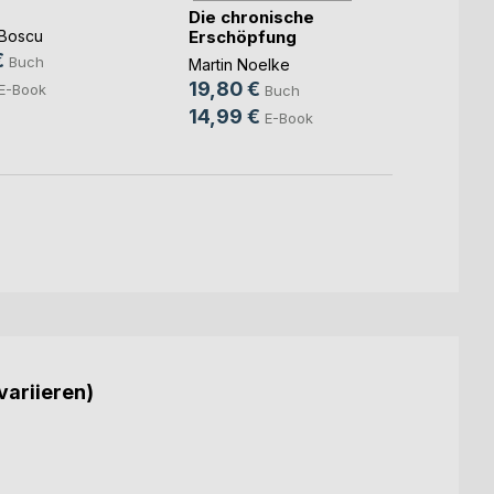
Die chronische
Ulla B
Erschöpfung
 Boscu
35,0
€
Buch
Martin Noelke
13,9
19,80 €
E-Book
Buch
14,99 €
E-Book
variieren)