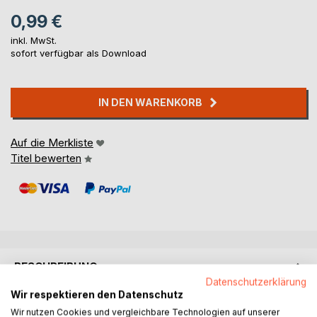
0,99 €
inkl. MwSt.
sofort verfügbar als Download
IN DEN WARENKORB
Auf die Merkliste
Titel bewerten
BESCHREIBUNG
Datenschutzerklärung
Wir respektieren den Datenschutz
Der Kanada-Bill ist ein Abenteuerroman von Karl May!
Wir nutzen Cookies und vergleichbare Technologien auf unserer