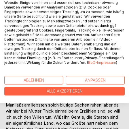
Website. Einige von ihnen sind essenziell und technisch notwendig.
Daneben verwenden wir Analysemethoden (z. B. Cookies oder
Auszug:
Fingerprints sowie serverseitiges Tracking), um zu messen, wie häufig
unsere Seite besucht und wie sie genutzt wird. Wir verwenden
Der »Kolorado-Mann« schob sich in eine bequeme
Trackingtechnologien zu Marketingzwecken und setzen hierzu
serverseitiges Tracking sowie auch Drittanbieter ein, wodurch ggf.
Stellung, und während die übrigen Trapper mit Spannung
geräteübergreifend Cookies, Fingerprints, Tracking-Pixel, IP-Adressen
seinen Worten folgten, erzählte er:
sowie gehashte E-Mail-Adressen genutzt werden. Auf unserer Seite
betten wir zudem Drittinhalte von anderen Anbietern ein (Video-
»Ja, es ist so, wie ich sage: Es hat in den Vereinigten
Plattformen). Wir haben auf die weitere Datenverarbeitung und ein
etwaiges Tracking durch den Drittanbieter keinen Einfluss. Mit deiner
Staaten niemals einen größeren Schurken gegeben als den
Einstellung willigst du in die oben beschriebenen Vorgänge ein. Du
Kanada-Bill.
kannst deine Einwilligung (z. B. im Footer unter „Privacy-Einstellungen“)
jederzeit mit Wirkung für die Zukunft widerrufen. (
BoD-Impressum
)
Habe eine Rechnung mit ihm, ein ganzes, großes,
vollgeschriebenes Schuldbuch. Er ist ja so berüchtigt, daß
ABLEHNEN
ANPASSEN
sogar drüben im alten Lande die Zeitungen über ihn
schrieben, wie ich erfahren habe. Keinem aber hat er so
ALLE AKZEPTIEREN
mitgespielt wie mir.
Man läßt am liebsten solch blutige Sachen ruhen; aber da
wir hier bei Mutter Thick einmal beim Erzählen sind, so will
ich euch den Willen tun. Wißt ihr, Gent's, die Staaten sind
ein eigentümliches Land, wo das Größte hart neben dem