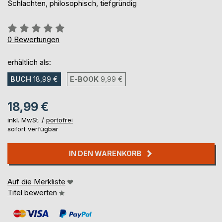
Schlachten, philosophisch, tiefgründig
Bewertung::
0%
0
Bewertungen
erhältlich als:
BUCH
18,99 €
E-BOOK
9,99 €
18,99 €
inkl. MwSt. /
portofrei
sofort verfügbar
IN DEN WARENKORB
Auf die Merkliste
Titel bewerten