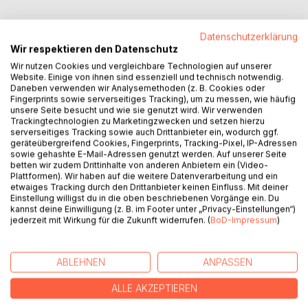
Datenschutzerklärung
Wir respektieren den Datenschutz
BESCHREIBUNG
Wir nutzen Cookies und vergleichbare Technologien auf unserer
Website. Einige von ihnen sind essenziell und technisch notwendig.
Daneben verwenden wir Analysemethoden (z. B. Cookies oder
Fingerprints sowie serverseitiges Tracking), um zu messen, wie häufig
Der Westliche Raum Athernicas ist in Aufruhr. Die Völker,
unsere Seite besucht und wie sie genutzt wird. Wir verwenden
die seit langem vom Isthanischen Reich beherrscht und
Trackingtechnologien zu Marketingzwecken und setzen hierzu
geknechtet werden, haben das Schwert gegen ihre
serverseitiges Tracking sowie auch Drittanbieter ein, wodurch ggf.
geräteübergreifend Cookies, Fingerprints, Tracking-Pixel, IP-Adressen
verhassten Besatzer erhoben. Einen mächtigen
sowie gehashte E-Mail-Adressen genutzt werden. Auf unserer Seite
Verbündeten finden sie in König Oltriveus III. von Vaalien,
betten wir zudem Drittinhalte von anderen Anbietern ein (Video-
der fest entschlossen ist den Unterdrückten die Freiheit
Plattformen). Wir haben auf die weitere Datenverarbeitung und ein
etwaiges Tracking durch den Drittanbieter keinen Einfluss. Mit deiner
zurückzubringen. Schon bald tobt ein Konflikt von
Einstellung willigst du in die oben beschriebenen Vorgänge ein. Du
ungeheuren Ausmaßen, der alles in den Schatten stellt,
kannst deine Einwilligung (z. B. im Footer unter „Privacy-Einstellungen“)
was die Welt bis dahin gesehen hat. Mitten im Geschehen
jederzeit mit Wirkung für die Zukunft widerrufen. (
BoD-Impressum
)
befindet sich Iolea Ehrenhäuser, eine Soldatin aus
einfachen Verhältnissen, die im Laufe des Krieges ihre
wahre Bestimmung erkennt - und eine Seite an sich
ABLEHNEN
ANPASSEN
entdeckt, die sie vor große Herausforderungen stellt ...
ALLE AKZEPTIEREN