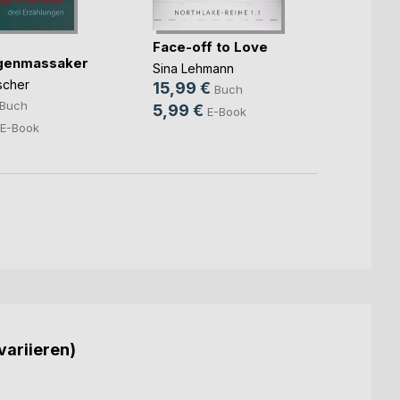
Face-off to Love
Harm
genmassaker
Sina Lehmann
Sabin
scher
15,99 €
20,0
Buch
Buch
5,99 €
8,99
E-Book
E-Book
variieren)