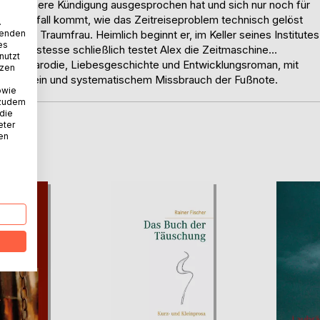
beit die innere Kündigung ausgesprochen hat und sich nur noch für
s der Einfall kommt, wie das Zeitreiseproblem technisch gelöst
.
wenden
n, seine Traumfrau. Heimlich beginnt er, im Keller seines Institutes
es
hrstristesse schließlich testet Alex die Zeitmaschine…
nutzt
schaftsparodie, Liebesgeschichte und Entwicklungsroman, mit
tzen
tnerlatein und systematischem Missbrauch der Fußnote.
owie
 zudem
 die
eter
nen
D