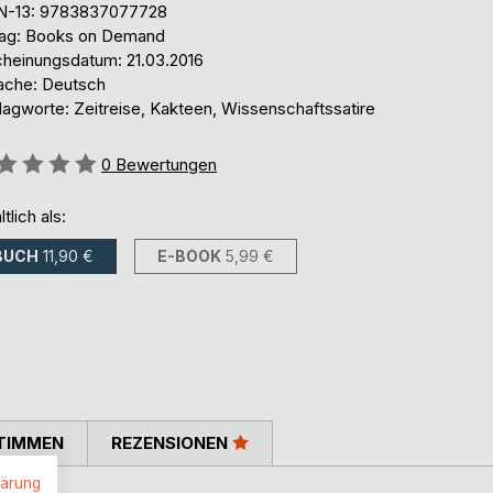
N-13: 9783837077728
lag: Books on Demand
cheinungsdatum: 21.03.2016
ache: Deutsch
lagworte: Zeitreise, Kakteen, Wissenschaftssatire
ertung::
0
Bewertungen
ltlich als:
BUCH
11,90 €
E-BOOK
5,99 €
TIMMEN
REZENSIONEN
lärung