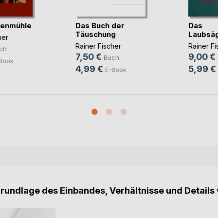
henmühle
Das Buch der
Das
Täuschung
Laubsä
her
Rainer Fischer
Rainer Fi
ch
7,50 €
9,00 €
Buch
Book
4,99 €
5,99 €
E-Book
Grundlage des Einbandes, Verhältnisse und Details 