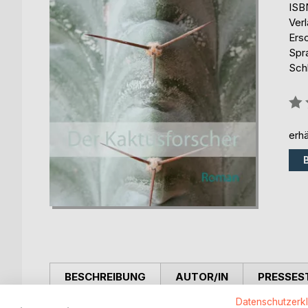
ISB
Ver
Ers
Spr
Sch
Bew
0%
erhä
BESCHREIBUNG
AUTOR/IN
PRESSES
Datenschutzerk