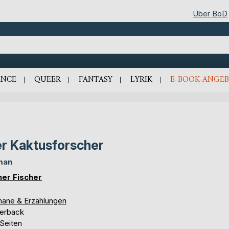
Über BoD
NCE
QUEER
FANTASY
LYRIK
E-BOOK-ANGEB
r Kaktusforscher
man
ner Fischer
ane & Erzählungen
erback
 Seiten