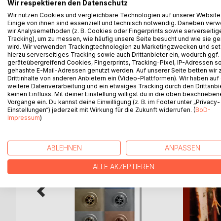
Alex ist ein Physiker, der frustriert von seiner Ar
Wir respektieren den Datenschutz
die Kakteenzucht interessiert, bis ihm eines Tage
Wir nutzen Cookies und vergleichbare Technologien auf unserer Website
Einige von ihnen sind essenziell und technisch notwendig. Daneben ver
werden kann. Fast gleichzeitig lernt er Karin kenne
wir Analysemethoden (z. B. Cookies oder Fingerprints sowie serverseitig
seine Zeitmaschine zusammenzubauen. In der Neuja
Tracking), um zu messen, wie häufig unsere Seite besucht und wie sie ge
Eine lange, ruhige Achterbahnfahrt durch Wissen
wird. Wir verwenden Trackingtechnologien zu Marketingzwecken und se
etwas Alternativ-Popkultur-Geschwätz, Zimmergär
hierzu serverseitiges Tracking sowie auch Drittanbieter ein, wodurch ggf.
geräteübergreifend Cookies, Fingerprints, Tracking-Pixel, IP-Adressen s
gehashte E-Mail-Adressen genutzt werden. Auf unserer Seite betten wir
Drittinhalte von anderen Anbietern ein (Video-Plattformen). Wir haben auf
weitere Datenverarbeitung und ein etwaiges Tracking durch den Drittanbi
keinen Einfluss. Mit deiner Einstellung willigst du in die oben beschriebe
WEITERE TITEL BEI
Bo
Vorgänge ein. Du kannst deine Einwilligung (z. B. im Footer unter „Privacy-
Einstellungen“) jederzeit mit Wirkung für die Zukunft widerrufen. (
BoD-
Impressum
)
ABLEHNEN
ANPASSEN
ALLE AKZEPTIEREN