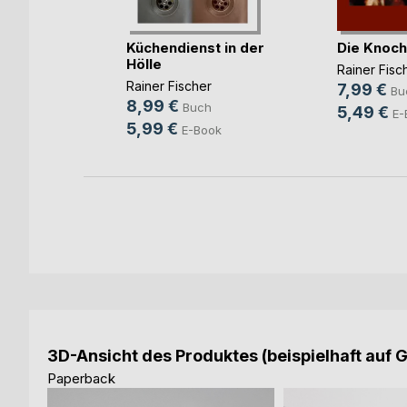
Küchendienst in der
Die Knoc
Hölle
Rainer Fisc
Rainer Fischer
7,99 €
h
Bu
8,99 €
Buch
5,49 €
ok
E-
5,99 €
E-Book
3D-Ansicht des Produktes (beispielhaft auf 
Paperback