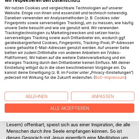
Auf die Merkliste
Wir respektieren den Datenschutz
Titel bewerten
Wir nutzen Cookies und vergleichbare Technologien auf unserer
Website. Einige von ihnen sind essenziell und technisch notwendig.
Daneben verwenden wir Analysemethoden (z. B. Cookies oder
Fingerprints sowie serverseitiges Tracking), um zu messen, wie häufig
unsere Seite besucht und wie sie genutzt wird. Wir verwenden
Trackingtechnologien zu Marketingzwecken und setzen hierzu
serverseitiges Tracking sowie auch Drittanbieter ein, wodurch ggf.
geräteübergreifend Cookies, Fingerprints, Tracking-Pixel, IP-Adressen
sowie gehashte E-Mail-Adressen genutzt werden. Auf unserer Seite
betten wir zudem Drittinhalte von anderen Anbietern ein (Video-
BESCHREIBUNG
Plattformen). Wir haben auf die weitere Datenverarbeitung und ein
etwaiges Tracking durch den Drittanbieter keinen Einfluss. Mit deiner
Einstellung willigst du in die oben beschriebenen Vorgänge ein. Du
Aus Stille und Schweigen, scheinbar aus dem Nicht,
kannst deine Einwilligung (z. B. im Footer unter „Privacy-Einstellungen“)
jederzeit mit Wirkung für die Zukunft widerrufen. (
BoD-Impressum
)
entspinnt sich ein Gespräch in der Nacht. Ein ICH voller
Fragen und Zweifel begegnet einer Stimme, die sich ihm
als Jesus Christus vorstellt.
ABLEHNEN
ANPASSEN
Ist es tatsächlich der biblische Jesus, der hier zu uns
spricht?
ALLE AKZEPTIEREN
Schnell wird deutlich, dass es darum im Grunde nicht geht.
Die höhere Macht, die sich hier einem ICH (und damit uns
Lesern) offenbart, speist sich aus einer Inspiration, die alle
Menschen durch ihre Seele empfangen können. So ist
dieses Gespräch mit Jesus eigentlich eine Meditation um