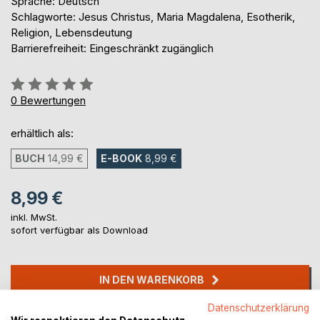
Sprache: Deutsch
Schlagworte: Jesus Christus, Maria Magdalena, Esotherik,
Religion, Lebensdeutung
Barrierefreiheit: Eingeschränkt zugänglich
Bewertung::
0%
0
Bewertungen
erhältlich als:
BUCH
14,99 €
E-BOOK
8,99 €
8,99 €
inkl. MwSt.
sofort verfügbar als Download
IN DEN WARENKORB
Datenschutzerklärung