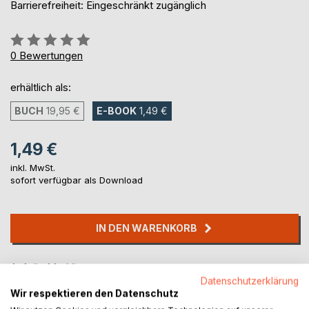
Barrierefreiheit: Eingeschränkt zugänglich
Bewertung::
0%
0
Bewertungen
erhältlich als:
BUCH
19,95 €
E-BOOK
1,49 €
1,49 €
inkl. MwSt.
sofort verfügbar als Download
IN DEN WARENKORB
Auf die Merkliste
Datenschutzerklärung
Titel bewerten
Wir respektieren den Datenschutz