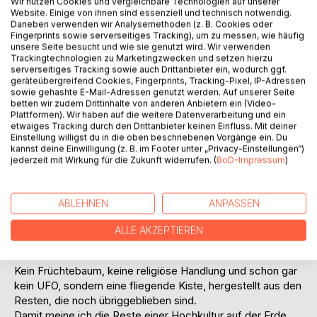
Wir nutzen Cookies und vergleichbare Technologien auf unserer
Website. Einige von ihnen sind essenziell und technisch notwendig.
Daneben verwenden wir Analysemethoden (z. B. Cookies oder
Fingerprints sowie serverseitiges Tracking), um zu messen, wie häufig
unsere Seite besucht und wie sie genutzt wird. Wir verwenden
Trackingtechnologien zu Marketingzwecken und setzen hierzu
serverseitiges Tracking sowie auch Drittanbieter ein, wodurch ggf.
BESCHREIBUNG
geräteübergreifend Cookies, Fingerprints, Tracking-Pixel, IP-Adressen
sowie gehashte E-Mail-Adressen genutzt werden. Auf unserer Seite
betten wir zudem Drittinhalte von anderen Anbietern ein (Video-
Plattformen). Wir haben auf die weitere Datenverarbeitung und ein
Der Irre von Palenque in seiner fliegenden Kiste
etwaiges Tracking durch den Drittanbieter keinen Einfluss. Mit deiner
Wie viele andere auch, lässt mich die Abbildung auf der
Einstellung willigst du in die oben beschriebenen Vorgänge ein. Du
kannst deine Einwilligung (z. B. im Footer unter „Privacy-Einstellungen“)
Grabplatte von Palenque nicht los. Das Bild selbst kann
jederzeit mit Wirkung für die Zukunft widerrufen. (
BoD-Impressum
)
man keinesfalls interpretieren. Es ist ein Fluggerät, dass
sieht wirklich der dümmste Mensch auf Erden. Man muss
sich schon anstrengen, um etwas Anderes "interpretieren"
ABLEHNEN
ANPASSEN
zu wollen, wenn man kein Fluggerät sehen will.
Man sieht einen Mann, in Reitstellung wie auf einem
ALLE AKZEPTIEREN
Motorrad, mit Wind in den Haaren. Rundherum Schalter und
Hebel aller Art.
Kein Früchtebaum, keine religiöse Handlung und schon gar
kein UFO, sondern eine fliegende Kiste, hergestellt aus den
Resten, die noch übriggeblieben sind.
Damit meine ich die Reste einer Hochkultur auf der Erde.