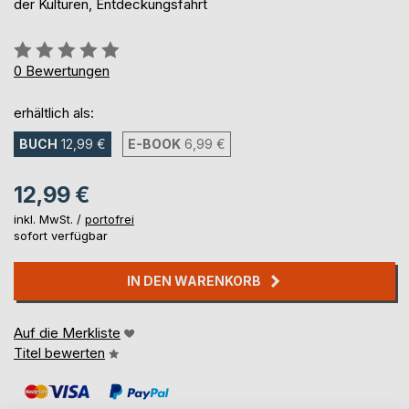
der Kulturen, Entdeckungsfahrt
Bewertung::
0%
0
Bewertungen
erhältlich als:
BUCH
12,99 €
E-BOOK
6,99 €
12,99 €
inkl. MwSt. /
portofrei
sofort verfügbar
IN DEN WARENKORB
Auf die Merkliste
Titel bewerten