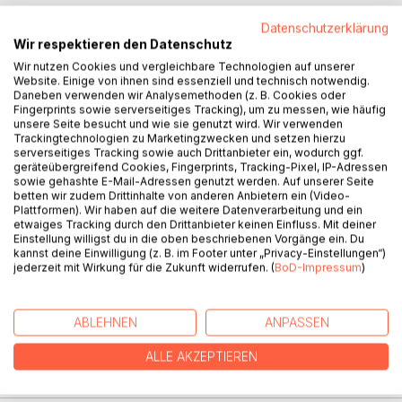
Datenschutzerklärung
Wir respektieren den Datenschutz
Wir nutzen Cookies und vergleichbare Technologien auf unserer
Website. Einige von ihnen sind essenziell und technisch notwendig.
BESCHREIBUNG
Daneben verwenden wir Analysemethoden (z. B. Cookies oder
Fingerprints sowie serverseitiges Tracking), um zu messen, wie häufig
unsere Seite besucht und wie sie genutzt wird. Wir verwenden
Durch den Golfstrom getrieben, gelangen einige Proto-
Trackingtechnologien zu Marketingzwecken und setzen hierzu
Indianer aus dem Stamm der Schlangensöhne nach Gallien,
serverseitiges Tracking sowie auch Drittanbieter ein, wodurch ggf.
geräteübergreifend Cookies, Fingerprints, Tracking-Pixel, IP-Adressen
von dort nach Rom. Hier erlebt ihr Anführer Kriegsadler eine
sowie gehashte E-Mail-Adressen genutzt werden. Auf unserer Seite
leidenschaftliche Aff äre mit der schönen Clodia, der Gattin
betten wir zudem Drittinhalte von anderen Anbietern ein (Video-
eines einflußreichen Senators. Der betrogene Ehemann
Plattformen). Wir haben auf die weitere Datenverarbeitung und ein
etwaiges Tracking durch den Drittanbieter keinen Einfluss. Mit deiner
plant eine grausame Rache...
Einstellung willigst du in die oben beschriebenen Vorgänge ein. Du
Geschickt verbindet der Roman die abenteuerlichen
kannst deine Einwilligung (z. B. im Footer unter „Privacy-Einstellungen“)
Geschehnisse mit der Begegnung zweier höchst
jederzeit mit Wirkung für die Zukunft widerrufen. (
BoD-Impressum
)
unterschiedlicher Welten - des naturnahen Daseins der
Schlangenkrieger und der hochentwickelten Kultur des
römischen Imperiums.
ABLEHNEN
ANPASSEN
ALLE AKZEPTIEREN
AUTOR/IN