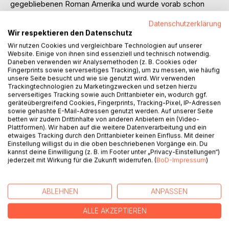
gegebliebenen Roman Amerika und wurde vorab schon
veröffentlicht. Die Eltern schicken ihren Sohn nach
Datenschutzerklärung
Amerika. Er muss ein neues Leben beginnen.
Wir respektieren den Datenschutz
Wir nutzen Cookies und vergleichbare Technologien auf unserer
Auszug:
Website. Einige von ihnen sind essenziell und technisch notwendig.
Daneben verwenden wir Analysemethoden (z. B. Cookies oder
Ein junger Mann, mit dem er während der Fahrt flüchtig
Fingerprints sowie serverseitiges Tracking), um zu messen, wie häufig
bekannt geworden war, sagte im Vorübergehen: »Ja, haben
unsere Seite besucht und wie sie genutzt wird. Wir verwenden
Trackingtechnologien zu Marketingzwecken und setzen hierzu
Sie denn noch keine Lust, auszusteigen?« »Ich bin doch
serverseitiges Tracking sowie auch Drittanbieter ein, wodurch ggf.
fertig«, sagte Karl, ihn anlachend, und hob aus Übermut,
geräteübergreifend Cookies, Fingerprints, Tracking-Pixel, IP-Adressen
und weil er ein starker Junge war, seinen Koffer auf die
sowie gehashte E-Mail-Adressen genutzt werden. Auf unserer Seite
betten wir zudem Drittinhalte von anderen Anbietern ein (Video-
Achsel. Aber wie er über seinen Bekannten hinsah, der ein
Plattformen). Wir haben auf die weitere Datenverarbeitung und ein
wenig seinen Stock schwenkend sich schon mit den
etwaiges Tracking durch den Drittanbieter keinen Einfluss. Mit deiner
andern entfernte, merkte er bestürzt, daß er seinen
Einstellung willigst du in die oben beschriebenen Vorgänge ein. Du
kannst deine Einwilligung (z. B. im Footer unter „Privacy-Einstellungen“)
eigenen Regenschirm unten im Schiff vergessen hatte. Er
jederzeit mit Wirkung für die Zukunft widerrufen. (
BoD-Impressum
)
bat schnell den Bekannten, der nicht sehr beglückt schien,
um die Freundlichkeit, bei seinem Koffer einen Augenblick
zu warten, überblickte noch die Situation, um sich bei der
ABLEHNEN
ANPASSEN
Rückkehr zurechtzufinden, und eilte davon. Unten fand er
zu seinem Bedauern einen Gang, der seinen Weg sehr
ALLE AKZEPTIEREN
verkürzt hätte, zum erstenmal versperrt, was