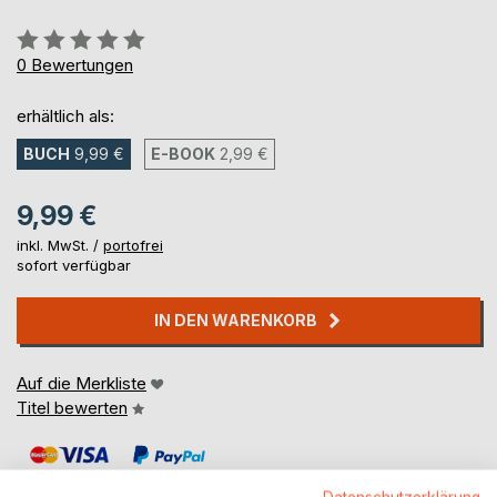
Bewertung::
0%
0
Bewertungen
erhältlich als:
BUCH
9,99 €
E-BOOK
2,99 €
9,99 €
inkl. MwSt. /
portofrei
sofort verfügbar
IN DEN WARENKORB
Auf die Merkliste
Titel bewerten