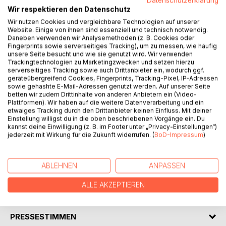
Datenschutzerklärung
Wir respektieren den Datenschutz
Wir nutzen Cookies und vergleichbare Technologien auf unserer
Website. Einige von ihnen sind essenziell und technisch notwendig.
BESCHREIBUNG
Daneben verwenden wir Analysemethoden (z. B. Cookies oder
Fingerprints sowie serverseitiges Tracking), um zu messen, wie häufig
unsere Seite besucht und wie sie genutzt wird. Wir verwenden
Trackingtechnologien zu Marketingzwecken und setzen hierzu
Ein prächtiger Hawdala-Teller, von einem jüdischen Arzt in
serverseitiges Tracking sowie auch Drittanbieter ein, wodurch ggf.
Köln im tiefsten Mittelalter für seine Familie angeschafft,
geräteübergreifend Cookies, Fingerprints, Tracking-Pixel, IP-Adressen
nimmt in seiner Familie den Weg bis in die Neuzeit. Viele
sowie gehashte E-Mail-Adressen genutzt werden. Auf unserer Seite
betten wir zudem Drittinhalte von anderen Anbietern ein (Video-
bewegende Geschichten, die ein Abbild jüdischen Lebens
Plattformen). Wir haben auf die weitere Datenverarbeitung und ein
und Leidens sind, ranken sich bald um ihn. Der Teller
etwaiges Tracking durch den Drittanbieter keinen Einfluss. Mit deiner
kommt schließlich in die Hände einer amerikanischen
Einstellung willigst du in die oben beschriebenen Vorgänge ein. Du
kannst deine Einwilligung (z. B. im Footer unter „Privacy-Einstellungen“)
Wissenschaftlerin, die sich nun selbst aufmachen will, seine
jederzeit mit Wirkung für die Zukunft widerrufen. (
BoD-Impressum
)
Wanderung durch die Geschichte zu erforschen. So
schließt sich der Kreis vieler eindrücklicher Geschehnisse
…
ABLEHNEN
ANPASSEN
ALLE AKZEPTIEREN
AUTOR/IN
PRESSESTIMMEN