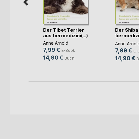
he
Der Tibet Terrier
Der Shiba
d
aus tiermedizini(...)
tiermediz
Sicht
anbutsele
Anne Arnold
Anne Arnol
7,99 €
7,99 €
ook
E-Book
E-
14,90 €
14,90 €
ch
Buch
B