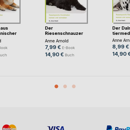
 aus
Der
Der Dal
inischer
Riesenschnauzer
tiermedi
aus tiermedizi(...)
Anne Arn
d
Anne Arnold
8,99 €
7,99 €
Book
E-Book
14,90 
14,90 €
uch
Buch