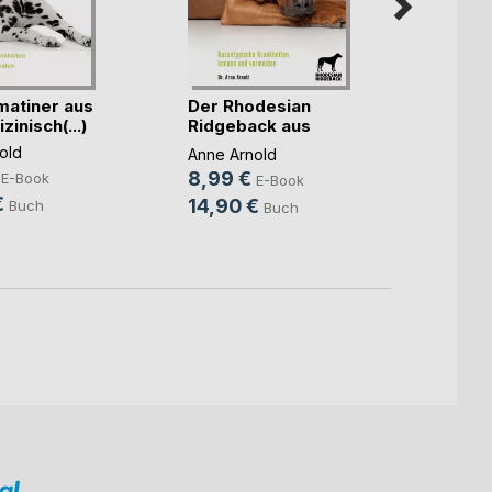
matiner aus
Der Rhodesian
Hund
zinisch(...)
Ridgeback aus
Anne A
tierme(...)
old
Anne Arnold
5,99
8,99 €
E-Book
E-Book
9,90
€
14,90 €
Buch
Buch