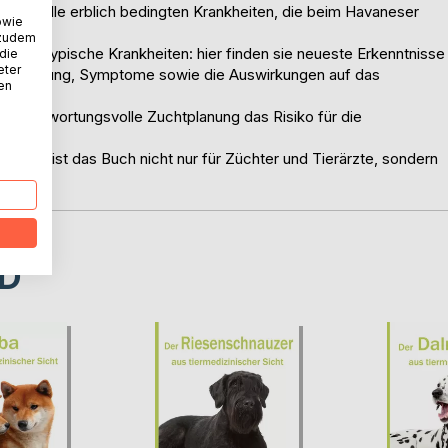
ch über alle erblich bedingten Krankheiten, die beim Havaneser
owie
 zudem
e rassetypische Krankheiten: hier finden sie neueste Erkenntnisse
 die
eter
e Vererbung, Symptome sowie die Auswirkungen auf das
nen
verantwortungsvolle Zuchtplanung das Risiko für die
kann.
prache ist das Buch nicht nur für Züchter und Tierärzte, sondern
D