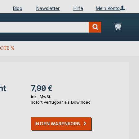
Blog
Newsletter
Hilfe
Mein Konto
Mein Wa
OTE %
ht
7,99 €
inkl. MwSt.
sofort verfügbar als Download
IN DEN WARENKORB