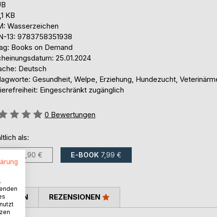
UB
,1 KB
: Wasserzeichen
N-13: 9783758351938
lag: Books on Demand
cheinungsdatum: 25.01.2024
ache: Deutsch
lagworte: Gesundheit, Welpe, Erziehung, Hundezucht, Veterinärm
ierefreiheit: Eingeschränkt zugänglich
ertung::
0
Bewertungen
ltlich als:
BUCH
15,90 €
E-BOOK
7,99 €
lärung
.
wenden
TIMMEN
REZENSIONEN
es
nutzt
tzen