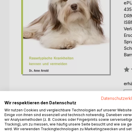
eP
435
DRM
ISB
Ver
Ers
Spr
Sch
Barr
Bew
0%
erhä
Datenschutzerk
Wir respektieren den Datenschutz
Wir nutzen Cookies und vergleichbare Technologien auf unserer Website
Einige von ihnen sind essenziell und technisch notwendig. Daneben ver
BESCHREIBUNG
AUTOR/IN
PRESSES
wir Analysemethoden (z. B. Cookies oder Fingerprints sowie serverseitig
Tracking), um zu messen, wie häufig unsere Seite besucht und wie sie ge
wird. Wir verwenden Trackingtechnologien zu Marketingzwecken und se