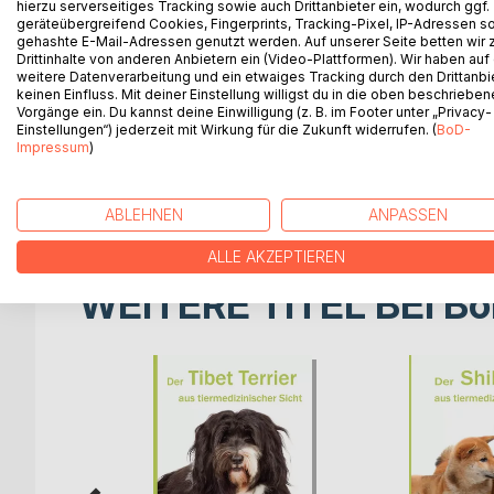
hierzu serverseitiges Tracking sowie auch Drittanbieter ein, wodurch ggf.
Aktuell und fachlich fundiert informiert dieses Bu
geräteübergreifend Cookies, Fingerprints, Tracking-Pixel, IP-Adressen s
auftreten.
gehashte E-Mail-Adressen genutzt werden. Auf unserer Seite betten wir
Ob Patellalxation, Hypothyreose oder viele weiter
Drittinhalte von anderen Anbietern ein (Video-Plattformen). Wir haben auf
weitere Datenverarbeitung und ein etwaiges Tracking durch den Drittanbi
zu Häufigkeit der Erkrankung beim Havaneser, di
keinen Einfluss. Mit deiner Einstellung willigst du in die oben beschriebe
Alltagsleben mit dem Hund.
Vorgänge ein. Du kannst deine Einwilligung (z. B. im Footer unter „Privacy-
Dazu werden Vorschläge gemacht, wie durch eine 
Einstellungen“) jederzeit mit Wirkung für die Zukunft widerrufen. (
BoD-
Impressum
)
Nachkommen einer Verpaarung reduziert werden 
Durch die klare Gliederung und die verständliche S
auch für interessierte Laien geeignet.
ABLEHNEN
ANPASSEN
ALLE AKZEPTIEREN
WEITERE TITEL BEI
Bo