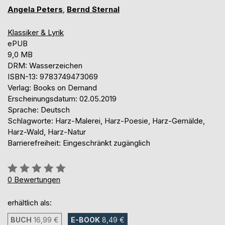
Angela Peters
,
Bernd Sternal
Klassiker & Lyrik
ePUB
9,0 MB
DRM: Wasserzeichen
ISBN-13: 9783749473069
Verlag: Books on Demand
Erscheinungsdatum: 02.05.2019
Sprache: Deutsch
Schlagworte: Harz-Malerei, Harz-Poesie, Harz-Gemälde,
Harz-Wald, Harz-Natur
Barrierefreiheit: Eingeschränkt zugänglich
Bewertung::
0%
0
Bewertungen
erhältlich als:
BUCH
16,99 €
E-BOOK
8,49 €