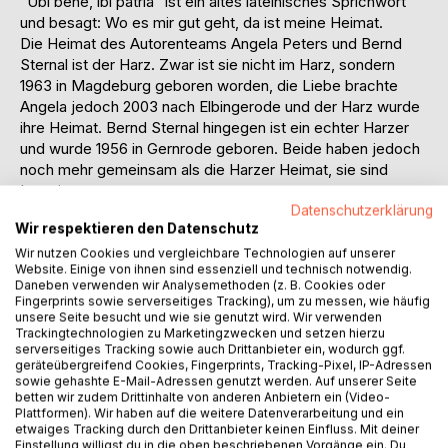
"Ubi bene, ibi patria" ist ein altes lateinisches Sprichwort
und besagt: Wo es mir gut geht, da ist meine Heimat.
Die Heimat des Autorenteams Angela Peters und Bernd
Sternal ist der Harz. Zwar ist sie nicht im Harz, sondern
1963 in Magdeburg geboren worden, die Liebe brachte
Angela jedoch 2003 nach Elbingerode und der Harz wurde
ihre Heimat. Bernd Sternal hingegen ist ein echter Harzer
und wurde 1956 in Gernrode geboren. Beide haben jedoch
noch mehr gemeinsam als die Harzer Heimat, sie sind
Ingenieure.
Datenschutzerklärung
Angela Peters absolvierte zudem von 1976 - 1989 im
Wir respektieren den Datenschutz
Abendstudium bei Prof. Wilhelm Paulke ein umfassendes
Studium im freien Zeichnen nach der Natur, figürlichen
Wir nutzen Cookies und vergleichbare Technologien auf unserer
Website. Einige von ihnen sind essenziell und technisch notwendig.
Zeichnen und Aktzeichnen. Nach ihrer Heirat und dem
Daneben verwenden wir Analysemethoden (z. B. Cookies oder
Umzug nach Elbingerode verschrieb sie sich der
Fingerprints sowie serverseitiges Tracking), um zu messen, wie häufig
Kunstmalerei. Seit 2006 gibt sie jährlich einen
unsere Seite besucht und wie sie genutzt wird. Wir verwenden
Trackingtechnologien zu Marketingzwecken und setzen hierzu
Kunstkalender mit Harzer Motiven heraus. Auf zahlreichen
serverseitiges Tracking sowie auch Drittanbieter ein, wodurch ggf.
Ausstellungen in der Harzregion hat sie ihre Werke bereits
geräteübergreifend Cookies, Fingerprints, Tracking-Pixel, IP-Adressen
präsentiert und sich dadurch einen Namen als
sowie gehashte E-Mail-Adressen genutzt werden. Auf unserer Seite
betten wir zudem Drittinhalte von anderen Anbietern ein (Video-
"Harzmalerin" gemacht.
Plattformen). Wir haben auf die weitere Datenverarbeitung und ein
Bernd Sternal war viele Jahre als Ingenieur in
etwaiges Tracking durch den Drittanbieter keinen Einfluss. Mit deiner
Managementfunktionen tätig, seit 1990 ist er Unternehmer
Einstellung willigst du in die oben beschriebenen Vorgänge ein. Du