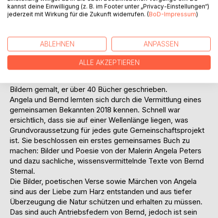
kannst deine Einwilligung (z. B. im Footer unter „Privacy-Einstellungen“)
und Freiberufler. Zunächst war er im technischen Bereich
jederzeit mit Wirkung für die Zukunft widerrufen. (
BoD-Impressum
)
kreativ tätig und erwarb zahlreiche Patente und andere
Gewerbliche Schutzrechte. Zudem gründete er
Internetportale und Blogs und begann für diese zu
ABLEHNEN
ANPASSEN
schreiben. 2010 gründete er den Verlag Sternal Media.
Beide Autoren gingen ihren Leidenschaften nach, sie wurde
ALLE AKZEPTIEREN
zur Malerin mit zunehmenden poetischen Anwandlungen, er
zum Publizisten und Autor. Sie hat bereits hunderte von
Bildern gemalt, er über 40 Bücher geschrieben.
Angela und Bernd lernten sich durch die Vermittlung eines
gemeinsamen Bekannten 2018 kennen. Schnell war
ersichtlich, dass sie auf einer Wellenlänge liegen, was
Grundvoraussetzung für jedes gute Gemeinschaftsprojekt
ist. Sie beschlossen ein erstes gemeinsames Buch zu
machen: Bilder und Poesie von der Malerin Angela Peters
und dazu sachliche, wissensvermittelnde Texte von Bernd
Sternal.
Die Bilder, poetischen Verse sowie Märchen von Angela
sind aus der Liebe zum Harz entstanden und aus tiefer
Überzeugung die Natur schützen und erhalten zu müssen.
Das sind auch Antriebsfedern von Bernd, jedoch ist sein