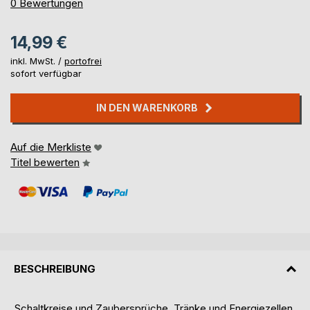
0%
0
Bewertungen
14,99 €
inkl. MwSt. /
portofrei
sofort verfügbar
IN DEN WARENKORB
Auf die Merkliste
Titel bewerten
BESCHREIBUNG
Schaltkreise und Zaubersprüche, Tränke und Energiezellen