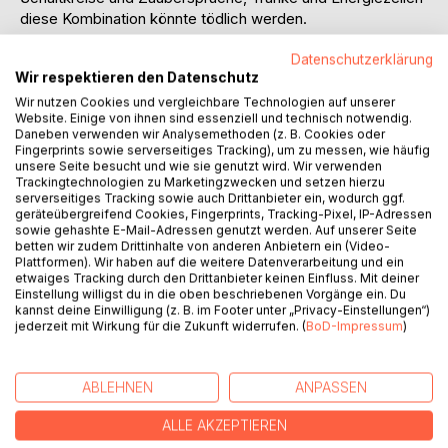
diese Kombination könnte tödlich werden.
Es sei denn, Leira Berens kommt der Sache zuvor. Der
Datenschutzerklärung
Wir respektieren den Datenschutz
Adjutor ist gekommen, um ihr zu helfen, die Kontrolle über
ihre Kräfte zu erlangen. Wird das rechtzeitig gelingen?
Wir nutzen Cookies und vergleichbare Technologien auf unserer
Website. Einige von ihnen sind essenziell und technisch notwendig.
Daneben verwenden wir Analysemethoden (z. B. Cookies oder
Jemand hat ein grausames, magisches Rezept erfunden.
Fingerprints sowie serverseitiges Tracking), um zu messen, wie häufig
unsere Seite besucht und wie sie genutzt wird. Wir verwenden
Trackingtechnologien zu Marketingzwecken und setzen hierzu
Man nehme ein mächtiges Artefakt, mische es mit Magie
serverseitiges Tracking sowie auch Drittanbieter ein, wodurch ggf.
und ein paar Motorenteilen. Entferne lebenswichtige
geräteübergreifend Cookies, Fingerprints, Tracking-Pixel, IP-Adressen
Organe und ersetze sie. Wer steckt hinter den tödlichen
sowie gehashte E-Mail-Adressen genutzt werden. Auf unserer Seite
betten wir zudem Drittinhalte von anderen Anbietern ein (Video-
Experimenten?
Plattformen). Wir haben auf die weitere Datenverarbeitung und ein
etwaiges Tracking durch den Drittanbieter keinen Einfluss. Mit deiner
Der Gärtner des Dunkelwaldes hat sich der Jagd
Einstellung willigst du in die oben beschriebenen Vorgänge ein. Du
kannst deine Einwilligung (z. B. im Footer unter „Privacy-Einstellungen“)
angeschlossen, aber welche Geheimnisse hütet er? Was
jederzeit mit Wirkung für die Zukunft widerrufen. (
BoD-Impressum
)
ist wirklich mit Correks Vater passiert?
Leira und Correk sind zusammen durch die Hölle und
ABLEHNEN
ANPASSEN
zurück gegangen. Keine Zeit für eine Ruhepause, denn ihre
größten Abenteuer liegen noch vor ihnen.
ALLE AKZEPTIEREN