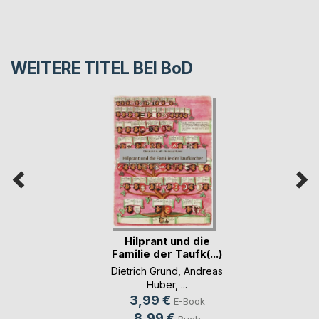
WEITERE TITEL BEI
BoD
Hilprant und die
Familie der Taufk(...)
Dietrich Grund
,
Andreas
Huber
, ...
3,99 €
E-Book
8,99 €