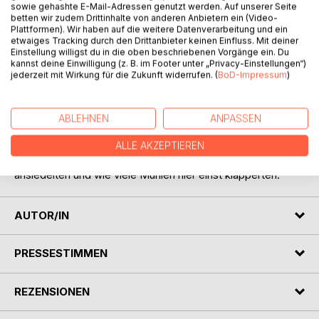
sowie gehashte E-Mail-Adressen genutzt werden. Auf unserer Seite
betten wir zudem Drittinhalte von anderen Anbietern ein (Video-
BESCHREIBUNG
Plattformen). Wir haben auf die weitere Datenverarbeitung und ein
etwaiges Tracking durch den Drittanbieter keinen Einfluss. Mit deiner
Einstellung willigst du in die oben beschriebenen Vorgänge ein. Du
kannst deine Einwilligung (z. B. im Footer unter „Privacy-Einstellungen“)
Idylle am Hachinger Bach ?
jederzeit mit Wirkung für die Zukunft widerrufen. (
BoD-Impressum
)
Ja , es gibt sie noch - trotz Siedlungsdruck ! Wandern Sie
ein einmal ein Stück am Ufer entlang. Entdecken Sie die
schönsten Stellen zwischen Oberhaching und Berg am
ABLEHNEN
ANPASSEN
Laim. Und lesen Sie in diesem Buch, wie der Hachinger
Bach entstanden ist, ob er gefährlich ist, wie es in seinem
ALLE AKZEPTIEREN
Untergrund ausschaut, wie sich die Menschen hier
ansiedelten und wie viele Mühlen hier einst klapperten.
AUTOR/IN
PRESSESTIMMEN
REZENSIONEN