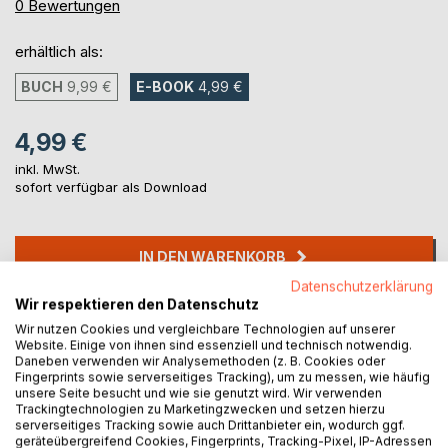
0%
0
Bewertungen
erhältlich als:
BUCH
9,99 €
E-BOOK
4,99 €
4,99 €
inkl. MwSt.
sofort verfügbar als Download
IN DEN WARENKORB
Datenschutzerklärung
Wir respektieren den Datenschutz
Auf die Merkliste
Wir nutzen Cookies und vergleichbare Technologien auf unserer
Titel bewerten
Website. Einige von ihnen sind essenziell und technisch notwendig.
Daneben verwenden wir Analysemethoden (z. B. Cookies oder
Fingerprints sowie serverseitiges Tracking), um zu messen, wie häufig
unsere Seite besucht und wie sie genutzt wird. Wir verwenden
Trackingtechnologien zu Marketingzwecken und setzen hierzu
serverseitiges Tracking sowie auch Drittanbieter ein, wodurch ggf.
geräteübergreifend Cookies, Fingerprints, Tracking-Pixel, IP-Adressen