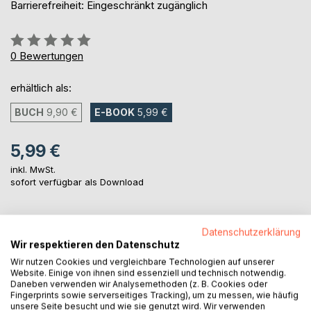
Barrierefreiheit: Eingeschränkt zugänglich
Bewertung::
0%
0
Bewertungen
erhältlich als:
BUCH
9,90 €
E-BOOK
5,99 €
5,99 €
inkl. MwSt.
sofort verfügbar als Download
IN DEN WARENKORB
Datenschutzerklärung
Wir respektieren den Datenschutz
Wir nutzen Cookies und vergleichbare Technologien auf unserer
Auf die Merkliste
Website. Einige von ihnen sind essenziell und technisch notwendig.
Titel bewerten
Daneben verwenden wir Analysemethoden (z. B. Cookies oder
Fingerprints sowie serverseitiges Tracking), um zu messen, wie häufig
unsere Seite besucht und wie sie genutzt wird. Wir verwenden