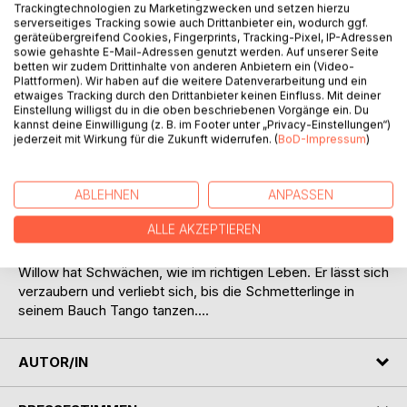
Trackingtechnologien zu Marketingzwecken und setzen hierzu
serverseitiges Tracking sowie auch Drittanbieter ein, wodurch ggf.
geräteübergreifend Cookies, Fingerprints, Tracking-Pixel, IP-Adressen
sowie gehashte E-Mail-Adressen genutzt werden. Auf unserer Seite
betten wir zudem Drittinhalte von anderen Anbietern ein (Video-
Plattformen). Wir haben auf die weitere Datenverarbeitung und ein
etwaiges Tracking durch den Drittanbieter keinen Einfluss. Mit deiner
BESCHREIBUNG
Einstellung willigst du in die oben beschriebenen Vorgänge ein. Du
kannst deine Einwilligung (z. B. im Footer unter „Privacy-Einstellungen“)
jederzeit mit Wirkung für die Zukunft widerrufen. (
BoD-Impressum
)
Willow ist unglaublich. Unglaublich groß für sein Alter und
unglaublich mutig. Er selbst wird als Husky von grausamen
Tierfängern verschleppt, stürzt sich dennoch in eine
ABLEHNEN
ANPASSEN
waghalsige Rettungsaktion, die Herz und Verstand verlangt.
ALLE AKZEPTIEREN
Auch mit Olli wird er fertig, den alle anderen Schlittenhunde
fürchten, in dem er seine innere Größe nutzt. Aber auch
Willow hat Schwächen, wie im richtigen Leben. Er lässt sich
verzaubern und verliebt sich, bis die Schmetterlinge in
seinem Bauch Tango tanzen....
AUTOR/IN