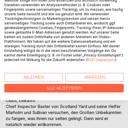
Website. Einige von ihnen sind essenziell und technisch notwendig.
Daneben verwenden wir Analysemethoden (z. B. Cookies oder
Fingerprints sowie serverseitiges Tracking), um zu messen, wie häufig
unsere Seite besucht und wie sie genutzt wird. Wir verwenden
Trackingtechnologien zu Marketingzwecken und setzen hierzu
serverseitiges Tracking sowie auch Drittanbieter ein, wodurch ggf.
BESCHREIBUNG
geräteübergreifend Cookies, Fingerprints, Tracking-Pixel, IP-Adressen
sowie gehashte E-Mail-Adressen genutzt werden. Auf unserer Seite
betten wir zudem Drittinhalte von anderen Anbietern ein (Video-
John Raffles, alias Lord Edward Lister, ist ein englischer
Plattformen). Wir haben auf die weitere Datenverarbeitung und ein
etwaiges Tracking durch den Drittanbieter keinen Einfluss. Mit deiner
Abenteurer, Arzt und Gentleman-Einbrecher, der die Welt
Einstellung willigst du in die oben beschriebenen Vorgänge ein. Du
bereist, um Abenteuer zu erleben und die Welt vor
kannst deine Einwilligung (z. B. im Footer unter „Privacy-Einstellungen“)
Schurken und Ungerechtigkeit zu schützen. Er bestahl die
jederzeit mit Wirkung für die Zukunft widerrufen. (
BoD-Impressum
)
Reichen und gab den Armen oder löste Verbrechen auf,
wobei er in der Regel eine rechtschaffene Person
fälschlicherweise beschuldigte. Er hatte einen Fahrer,
ABLEHNEN
ANPASSEN
James Henderson, und einen Gehilfen, Charles Brand.
ALLE AKZEPTIEREN
Er hat viele Gestalten und Namen, aber in London ist er als
Lord William Aberdeen, der Vizepräsident des Windsor
Clubs, bekannt.
Chief Inspector Baxter von Scotland Yard und seine Helfer
Marholm und Sullivan versuchen, den Großen Unbekannten
zu fangen, was ihnen nur selten gelingt. Dann wird er
natürlich wieder entkommen.