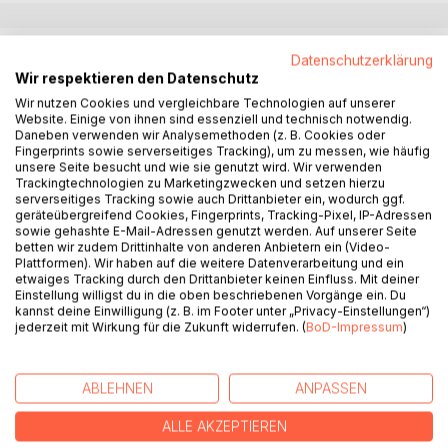
BESCHREIBUNG
Datenschutzerklärung
Wir respektieren den Datenschutz
Wir nutzen Cookies und vergleichbare Technologien auf unserer
Der Name Rotter - Bühnen ist in Berlin bis heute im
Website. Einige von ihnen sind essenziell und technisch notwendig.
Sprachgebrauch überliefert und gilt als Innbegriff des
Daneben verwenden wir Analysemethoden (z. B. Cookies oder
Fingerprints sowie serverseitiges Tracking), um zu messen, wie häufig
Scheiterns. Wahrscheinlich liegt es an dem Wort Rotter,
unsere Seite besucht und wie sie genutzt wird. Wir verwenden
das Assoziationen wachruft von Bankrott, Rotterei bis hin
Trackingtechnologien zu Marketingzwecken und setzen hierzu
zu verrottet. Der Name Rotter steht aber auch für Glanz
serverseitiges Tracking sowie auch Drittanbieter ein, wodurch ggf.
und Glamour der 1920er Jahre. Die Rotter - Bühnen
geräteübergreifend Cookies, Fingerprints, Tracking-Pixel, IP-Adressen
sowie gehashte E-Mail-Adressen genutzt werden. Auf unserer Seite
bestanden in Berlin aus dem Metropol -Theater, dem
betten wir zudem Drittinhalte von anderen Anbietern ein (Video-
Theater des Westens, dem Trianon -Theater, dem
Plattformen). Wir haben auf die weitere Datenverarbeitung und ein
Residenz -Theater, dem Lessing -Theater, dem
etwaiges Tracking durch den Drittanbieter keinen Einfluss. Mit deiner
Einstellung willigst du in die oben beschriebenen Vorgänge ein. Du
Lustspielhaus und dem Central -Theater. Diese Häuser
kannst deine Einwilligung (z. B. im Footer unter „Privacy-Einstellungen“)
waren die Leuchttürme der Theaterstadt und prägten
jederzeit mit Wirkung für die Zukunft widerrufen. (
BoD-Impressum
)
Lebensgefühl der Roaring Twenties.
ABLEHNEN
ANPASSEN
AUTOR/IN
ALLE AKZEPTIEREN