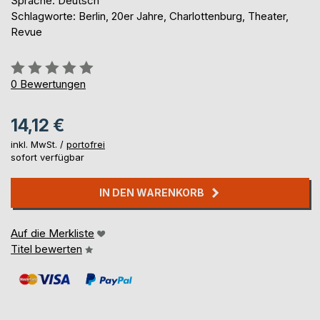
Sprache: Deutsch
Schlagworte: Berlin, 20er Jahre, Charlottenburg, Theater,
Revue
Bewertung::
0%
0
Bewertungen
14,12 €
inkl. MwSt. /
portofrei
sofort verfügbar
IN DEN WARENKORB
Auf die Merkliste
Titel bewerten