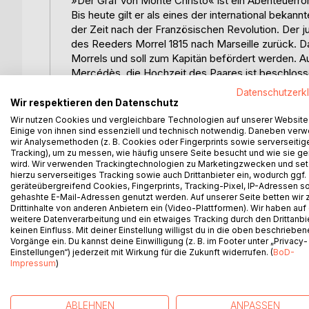
»Der Graf von Monte Christo« ist ein Abenteuerro
Bis heute gilt er als eines der international bekan
der Zeit nach der Französischen Revolution. Der
des Reeders Morrel 1815 nach Marseille zurück. Da
Morrels und soll zum Kapitän befördert werden. Auc
Mercédès, die Hochzeit des Paares ist beschloss
Mondego und Caderousse in einer Schänke. Sie ent
Datenschutzerk
bonapartistischer Agent zu sein. Während der Ho
Wir respektieren den Datenschutz
stellvertretenden Staatsanwalt Gérard de Villefort 
Wir nutzen Cookies und vergleichbare Technologien auf unserer Website
Mannes und will ihn gerade wieder in die Freiheit 
Einige von ihnen sind essenziell und technisch notwendig. Daneben ver
wir Analysemethoden (z. B. Cookies oder Fingerprints sowie serverseitig
Napoleons adressiert ist: an seinen eigenen Vater
Tracking), um zu messen, wie häufig unsere Seite besucht und wie sie ge
Sohn die Interessen des jetzt herrschenden Königs
wird. Wir verwenden Trackingtechnologien zu Marketingzwecken und se
dies seiner Karriere großen Schaden zufügen. Desh
hierzu serverseitiges Tracking sowie auch Drittanbieter ein, wodurch ggf.
geräteübergreifend Cookies, Fingerprints, Tracking-Pixel, IP-Adressen s
Gerichtsverhandlung in das berüchtigte Gefängnis C
gehashte E-Mail-Adressen genutzt werden. Auf unserer Seite betten wir
Marseille. Als Napoleon nochmals an die Macht ge
Drittinhalte von anderen Anbietern ein (Video-Plattformen). Wir haben auf
rechnet dabei arglos mit Villeforts Unterstützung,
weitere Datenverarbeitung und ein etwaiges Tracking durch den Drittanbi
keinen Einfluss. Mit deiner Einstellung willigst du in die oben beschriebe
jeglichen Kontakt zur Außenwelt im Kerker gesch
Vorgänge ein. Du kannst deine Einwilligung (z. B. im Footer unter „Privacy-
dem Gefangenen Abbé Faria, der einen Fluchttunnel
Einstellungen“) jederzeit mit Wirkung für die Zukunft widerrufen. (
BoD-
Zelle gerät. Zwischen Dantès und Faria entsteht ei
Impressum
)
Verhaftung und Einkerkerung zu rekonstruieren. Da
die sein Lebensglück zerstört haben.
ABLEHNEN
ANPASSEN