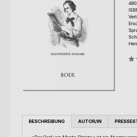
480
ISB
Verl
Ers
Spr
Schl
Herr
Bew
0%
BESCHREIBUNG
AUTOR/IN
PRESSES