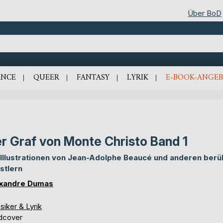
Über BoD
NCE
QUEER
FANTASY
LYRIK
E-BOOK-ANGEB
r Graf von Monte Christo Band 1
 Illustrationen von Jean-Adolphe Beaucé und anderen ber
stlern
xandre Dumas
siker & Lyrik
dcover