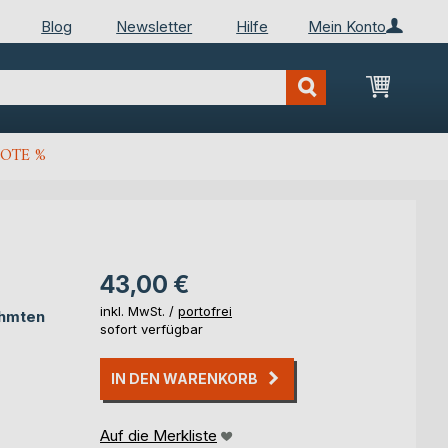
Blog
Newsletter
Hilfe
Mein Konto
Mein Wa
OTE %
43,00 €
inkl. MwSt. /
portofrei
ühmten
sofort verfügbar
IN DEN WARENKORB
Auf die Merkliste