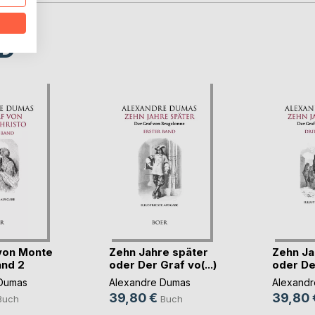
D
von Monte
Zehn Jahre später
Zehn Ja
and 2
oder Der Graf vo(...)
oder Der
Dumas
Alexandre Dumas
Alexand
39,80 €
39,80 
Buch
Buch