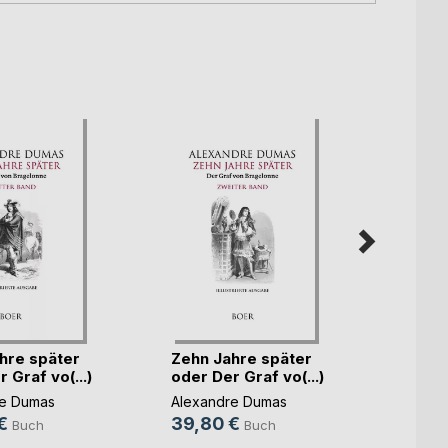
hre später
Zehn Jahre später
Zehn 
 Graf vo(...)
oder Der Graf vo(...)
oder D
re Dumas
Alexandre Dumas
Alexa
€
39,80 €
39,8
Buch
Buch