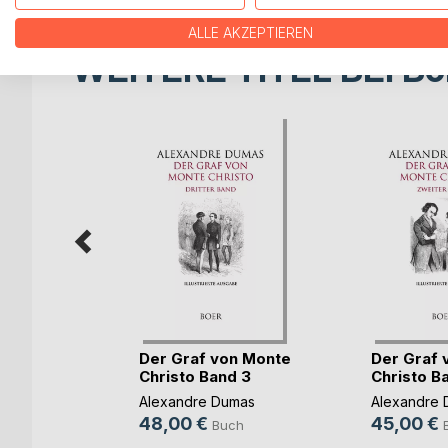
ALLE AKZEPTIEREN
WEITERE TITEL BEI
Bo
mmer ein
ir
Der Graf von Monte
Der Graf 
Christo Band 3
Christo B
Alexandre Dumas
Alexandre 
ch
48,00 €
45,00 €
Buch
ok