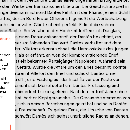
man, mit dem Alexandre Dumas einen ungeahnten Erfolg erzielte.
ntesten Werke der französischen Literatur. Die Geschichte spielt in
 junge Seemann Edmond Dantès kehrt mit der Pharao, einem Schif
ntès, der an Bord Erster Offizier ist, genießt die Wertschätzung
h sein privates Glück scheint perfekt: Er liebt die schöne
ene Sache. Am Vorabend der Hochzeit treffen sich Danglars,
werfen einen Denunziationsbrief, der Dantès bezichtigt, ein
lärung
chzeitsfeier am folgenden Tag wird Dantès verhaftet und dem
vorgeführt. Villefort erkennt schnell die Harmlosigkeit des jungen
.
entlassen, als er erfährt, an wen der kompromittierende Brief
wenden
es
. Dieser ist ein bekannter Parteigänger Napoleons, während sein
nutzt
hauses vertritt. Würde die Affäre um den Brief bekannt, könnte
tzen
alb verbrennt Villefort den Brief und schickt Dantès ohne
owie
hâteau d'If, eine Festung auf der Insel Île vor der Küste von
 zudem
langt, bemüht sich Morrel sofort um Dantès Freilassung und
 die
 doch der hintertreibt sie insgeheim. Nachdem er fünf Jahre ohne
eter
nen
machtet hat, hört er Klopfgeräusche. Die Geräusche stammen von
 gräbt, sich in seinen Berechnungen geirrt hat und so in Dantès
ne innige Freundschaft. Es gelingt Faria, die Ursache von Dantès
raufhin schwört Dantès sich selbst unerbittliche Rache an denen,