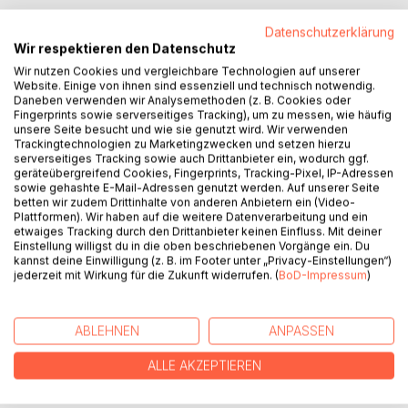
Datenschutzerklärung
Wir respektieren den Datenschutz
Wir nutzen Cookies und vergleichbare Technologien auf unserer
Website. Einige von ihnen sind essenziell und technisch notwendig.
BESCHREIBUNG
Daneben verwenden wir Analysemethoden (z. B. Cookies oder
Fingerprints sowie serverseitiges Tracking), um zu messen, wie häufig
unsere Seite besucht und wie sie genutzt wird. Wir verwenden
Da ist der Baum, der fliegen wollte oder das schnurrende
Trackingtechnologien zu Marketingzwecken und setzen hierzu
serverseitiges Tracking sowie auch Drittanbieter ein, wodurch ggf.
Herz, Prinz Arman, der sich im goldenen Maul einer Kobra
geräteübergreifend Cookies, Fingerprints, Tracking-Pixel, IP-Adressen
wiederfindet, das Mädchen, das mit dem Irrlicht flieht, der
sowie gehashte E-Mail-Adressen genutzt werden. Auf unserer Seite
Ton Pling, der im Schlossgarten verloren geht oder der alte
betten wir zudem Drittinhalte von anderen Anbietern ein (Video-
Plattformen). Wir haben auf die weitere Datenverarbeitung und ein
Hund, der wissen will, wie Liebe riecht ...
etwaiges Tracking durch den Drittanbieter keinen Einfluss. Mit deiner
Einstellung willigst du in die oben beschriebenen Vorgänge ein. Du
Ursula Flacke erzählt in Parabeln, kuriosen Erzählungen und
kannst deine Einwilligung (z. B. im Footer unter „Privacy-Einstellungen“)
jederzeit mit Wirkung für die Zukunft widerrufen. (
BoD-Impressum
)
Satiren vom Glück des Lebens.
Ungewöhnliche Geschichten für kleine und große
ABLEHNEN
ANPASSEN
Menschen - zum Vorlesen oder selber Entdecken
ALLE AKZEPTIEREN
AUTOR/IN