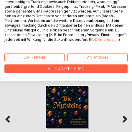
serverseitiges Tracking sowie auch Drittanbieter ein, wodurch ggf.
AUTOR/IN
geräteübergreifend Cookies, Fingerprints, Tracking-Pixel, IP-Adressen
sowie gehashte E-Mail-Adressen genutzt werden. Auf unserer Seite
betten wir zudem Drittinhalte von anderen Anbietern ein (Video-
PRESSESTIMMEN
Plattformen). Wir haben auf die weitere Datenverarbeitung und ein
etwaiges Tracking durch den Drittanbieter keinen Einfluss. Mit deiner
Einstellung willigst du in die oben beschriebenen Vorgänge ein. Du
REZENSIONEN
kannst deine Einwilligung (z. B. im Footer unter „Privacy-Einstellungen“)
jederzeit mit Wirkung für die Zukunft widerrufen. (
BoD-Impressum
)
ABLEHNEN
ANPASSEN
ALLE AKZEPTIEREN
WEITERE TITEL BEI
BoD