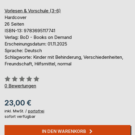
Vorlesen & Vorschule (3-6)
Hardcover
26 Seiten
ISBN-13: 9783695117741
Verlag: BoD - Books on Demand
Erscheinungsdatum: 01.11.2025
Sprache: Deutsch
Schlagworte: Kinder mit Behinderung, Verschiedenheiten,
Freundschaft, Hilfsmittel, normal
Bewertung::
0%
0
Bewertungen
23,00 €
inkl. MwSt. /
portofrei
sofort verfügbar
IN DEN WARENKORB