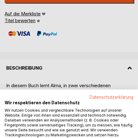
Auf die Merkliste
Titel bewerten
BESCHREIBUNG
In diesem Buch lernt Alma, in zwei verschiedenen
Geschichten, andere Kinder kennen.
Datenschutzerklärung
Auf den ersten Blick scheinen diese Kinder für Alma nicht
Wir respektieren den Datenschutz
ganz "normal" zu sein, doch die Kinder verstehen schnell
Wir nutzen Cookies und vergleichbare Technologien auf unserer
zusammen, dass "normal" für jeden was anderes sein
Website. Einige von ihnen sind essenziell und technisch notwendig.
kann. "Normal ist das Verschiedensein, normal sind alle,
Daneben verwenden wir Analysemethoden (z. B. Cookies oder
groß und klein."
Fingerprints sowie serverseitiges Tracking), um zu messen, wie häufig
unsere Seite besucht und wie sie genutzt wird. Wir verwenden
Trackingtechnologien zu Marketingzwecken und setzen hierzu