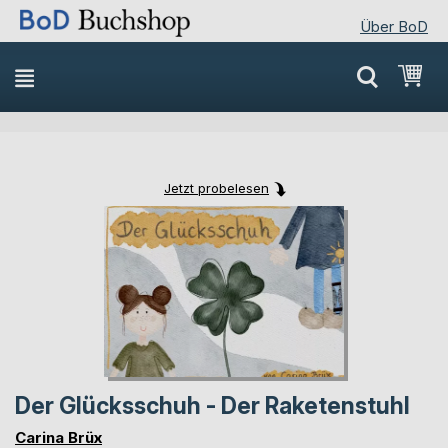
Über BoD
Direkt
Mei
zum
Inhalt
Jetzt probelesen
Skip
Skip
to
to
the
the
end
beginning
of
of
the
the
images
images
gallery
gallery
Der Glücksschuh - Der Raketenstuhl
Carina Brüx