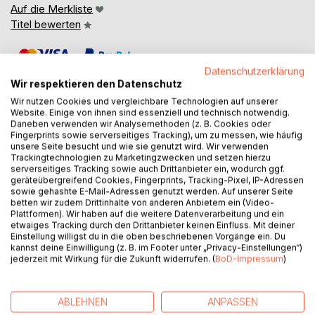
Auf die Merkliste
Titel bewerten
Datenschutzerklärung
Wir respektieren den Datenschutz
Wir nutzen Cookies und vergleichbare Technologien auf unserer
Website. Einige von ihnen sind essenziell und technisch notwendig.
Daneben verwenden wir Analysemethoden (z. B. Cookies oder
BESCHREIBUNG
Fingerprints sowie serverseitiges Tracking), um zu messen, wie häufig
unsere Seite besucht und wie sie genutzt wird. Wir verwenden
Trackingtechnologien zu Marketingzwecken und setzen hierzu
serverseitiges Tracking sowie auch Drittanbieter ein, wodurch ggf.
Ein Kontinent, zwei Welten - und ein Krieg, der alles
geräteübergreifend Cookies, Fingerprints, Tracking-Pixel, IP-Adressen
verändern wird.
sowie gehashte E-Mail-Adressen genutzt werden. Auf unserer Seite
betten wir zudem Drittinhalte von anderen Anbietern ein (Video-
Plattformen). Wir haben auf die weitere Datenverarbeitung und ein
Auf dem geteilten Kontinent Waalomeris herrschen
etwaiges Tracking durch den Drittanbieter keinen Einfluss. Mit deiner
extreme Gegensätze: Die Wüsten Savoleras brennen unter
Einstellung willigst du in die oben beschriebenen Vorgänge ein. Du
der gleißenden Sonne, während die kühlen Ländereien
kannst deine Einwilligung (z. B. im Footer unter „Privacy-Einstellungen“)
jederzeit mit Wirkung für die Zukunft widerrufen. (
BoD-Impressum
)
Greneras in ewiger Dämmerung liegen. In den heißen
Gebieten lösen die Sonnenstrahlen den Menschen ihre
Haut vom Körper, während die Geschöpfe Savoleras, die
ABLEHNEN
ANPASSEN
Avagar, erstarren, wenn sie zu weit in die kühle Zone