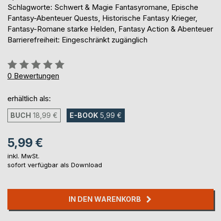
Schlagworte: Schwert & Magie Fantasyromane, Epische
Fantasy-Abenteuer Quests, Historische Fantasy Krieger,
Fantasy-Romane starke Helden, Fantasy Action & Abenteuer
Barrierefreiheit: Eingeschränkt zugänglich
Bewertung::
0%
0
Bewertungen
erhältlich als:
BUCH
18,99 €
E-BOOK
5,99 €
5,99 €
inkl. MwSt.
sofort verfügbar als Download
IN DEN WARENKORB