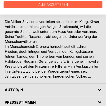
eindringen. Die Völker sind durch natürliche Barrieren
ALLE AKZEPTIEREN
getrennt, doch das Machtstreben droht, diese Hindernisse
zu überwinden.
Die Völker Savoleras versinken seit Jahren im Krieg. Kirran,
Anführer einer mächtigen Avagar-Streitmacht, will die
gesamte Sonnenwelt unter dem Haus Verroder vereinen.
Seine Tochter Rascha strebt sogar die Unterwerfung der
Menschenvölker an.
Im Menschenreich Grenera herrscht seit elf Jahren
Frieden, doch Intrigen und Verrat in den Königshäusern
führen Tamos, den Thronerben von Lendor, und seinen
Halbbruder Rogan in Gefangenschaft. Eine geheimnisvolle
Kreatur bietet den Prinzen ihre Hilfe an – im Austausch für
ihre Unterstützung bei der Wiedergeburt eines seit
Jahrtausenden verschollenen kriegerischen Volkes ...
AUTOR/IN
PRESSESTIMMEN